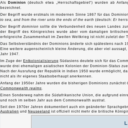
Als
Dominion
(deutsch etwa „Herrschaftsgebiet“) wurden ab Anfang
bezeichnet.
Der Begriff wurde erstmals im modernen Sinne 1867 für das Domini
to sea, and from the river unto the ends of the earth
(deutsch:
Er herr
Der Begriff
dominion
sollte die Verbundenheit des neuen Landes zur
der Begriff des Königreiches wurde aber vom damaligen britische
erfolgreiche Zusammenhalt im Zweiten Weltkrieg ist nicht zuletzt de
Das Selbstverständnis der Dominions änderte sich spätestens nach 
Eine weitere augenscheinlich kleine Änderung, die aber viel aussag
Jahr 1947.
Im Zuge der
Entkolonialisierung
Südasiens deutete sich für das Comm
wurde drei ehemaligen asiatischen Kolonien der Dominion-Status zu
Nach der Ausrufung der Republik in Indien 1950 wurde ermöglicht, d
nicht als ihr eigenes Staatsoberhaupt anerkennen.
Anfang der 1950er Jahre wurden die bisherigen Dominions zunächst
Commonwealth realms
.
Einen Sonderweg nahm die
Südafrikanische Union
, die aufgrund ein
und noch im selben Jahr aus dem Commonwealth austrat.
Seit den 1970er Jahren dokumentiert auch ein geänderter Sprachge
Australien
und
Neuseeland
ist offiziell nicht mehr die britische König
L