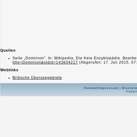
Quellen
Seite „Dominion“. In: Wikipedia, Die freie Enzyklopädie. Bearb
title=Dominion&oldid=143834217
(Abgerufen: 17. Juli 2015, 0
Weblinks
Britische Überseegebiete
Kontakt/Impressum
|
Disclai
Copyri