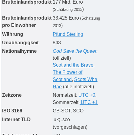
Bruttoinlandsprodukt
177
Mrd.
Euro
)
(Schätzung 20
13
Bruttoinlandsprodukt
33.425 Euro
(Schätzung
pro Einwohner
)
20
13
Währung
Pfund Sterling
Unabhängigkeit
843
Nationalhymne
God Save the Queen
(offiziell)
Scotland the Brave
,
The Flower of
Scotland
,
Scots Wha
Hae
(alle inoffiziell)
Zeitzone
Normalzeit
UTC +0
,
:
Sommerzeit:
UTC +1
ISO 3166
GB-SCT; SCO
Internet-TLD
uk; .sco
.
(vorgeschlagen)