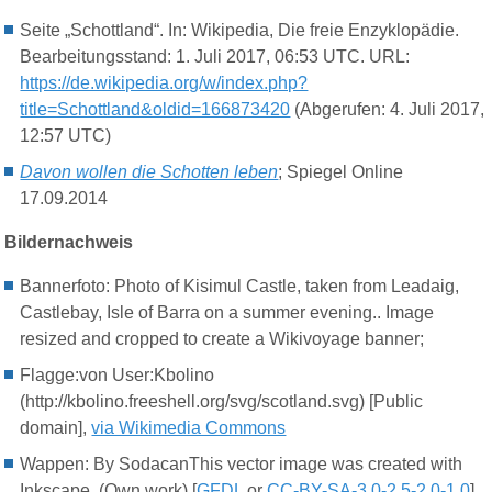
Seite „Schottland“. In: Wikipedia, Die freie Enzyklopädie.
Bearbeitungsstand: 1. Juli 2017, 06:53 UTC. URL:
https://de.wikipedia.org/w/index.php?
title=Schottland&oldid=166873420
(Abgerufen: 4. Juli 2017,
12:57 UTC)
Davon wollen die Schotten leben
; Spiegel Online
17.09.2014
Bildernachweis
Bannerfoto: Photo of Kisimul Castle, taken from Leadaig,
Castlebay, Isle of Barra on a summer evening.. Image
resized and cropped to create a Wikivoyage banner;
Flagge:von User:Kbolino
(http://kbolino.freeshell.org/svg/scotland.svg) [Public
domain],
via Wikimedia Commons
Wappen: By SodacanThis vector image was created with
Inkscape. (Own work) [
GFDL
or
CC-BY-SA-3.0-2.5-2.0-1.0
],