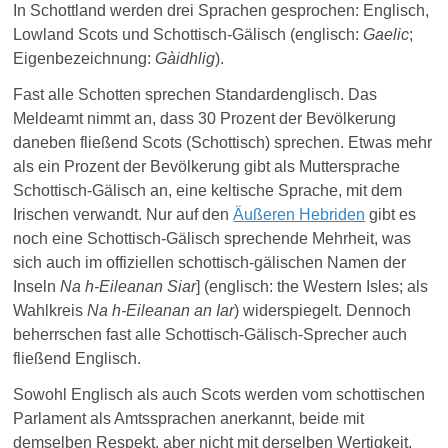
In Schottland werden drei Sprachen gesprochen: Englisch,
Lowland Scots und Schottisch-Gälisch (englisch:
Gaelic
;
Eigenbezeichnung:
Gàidhlig
).
Fast alle
Schotten
sprechen Standardenglisch. Das
Meldeamt nimmt an, dass 30 Prozent der Bevölkerung
daneben fließend Scots (Schottisch) sprechen. Etwas mehr
als ein Prozent der Bevölkerung gibt als Muttersprache
Schottisch-Gälisch an, eine keltische Sprache, mit dem
Irischen
verwandt. Nur auf den
Äußeren Hebriden
gibt es
noch eine Schottisch-Gälisch sprechende Mehrheit, was
sich auch im offiziellen schottisch-gälischen Namen der
Inseln
Na h-Eileanan Siar
] (englisch: the Western Isles; als
Wahlkreis
Na h-Eileanan an Iar
) widerspiegelt. Dennoch
beherrschen fast alle Schottisch-Gälisch-Sprecher auch
fließend Englisch.
Sowohl Englisch als auch Scots werden vom schottischen
Parlament als Amtssprachen anerkannt, beide mit
demselben Respekt, aber nicht mit derselben Wertigkeit.