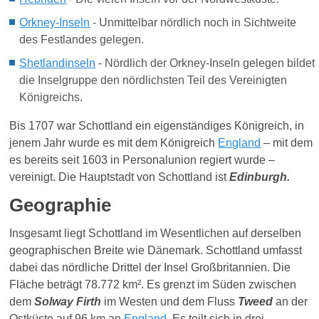
Orkney-Inseln
- Unmittelbar nördlich noch in Sichtweite
des Festlandes gelegen.
Shetland
i
nseln
- Nördlich der Orkney-Inseln gelegen bildet
die Inselgruppe den nördlichsten Teil des Vereinigten
Königreichs.
Bis 1707 war
Schottland
ein eigenständiges Königreich, in
jenem Jahr wurde es mit dem Königreich
England
– mit dem
es bereits seit 1603 in Personalunion regiert wurde –
vereinigt. Die Hauptstadt von Schottland ist
Edinburgh
.
Geographie
Insgesamt liegt Schottland im Wesentlichen auf derselben
geographischen Breite wie Dänemark.
Schottland umfasst
da
bei da
s nördliche Drittel der Insel Großbritannien. Die
Fläche beträgt 78.772 km². Es grenzt im Süden zwischen
dem
Solway Firth
im Westen und dem Fluss
Tweed
an der
Ostküste auf 96 km an
England
. Es teilt sich in drei