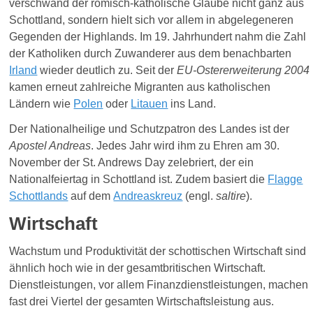
verschwand der römisch-katholische Glaube nicht ganz aus
Schottland, sondern hielt sich vor allem in abgelegeneren
Gegenden der Highlands. Im 19. Jahrhundert nahm die Zahl
der Katholiken durch Zuwanderer aus dem benachbarten
Irland
wieder deutlich zu. Seit der
EU-Ostererweiterung 2004
kamen erneut zahlreiche Migranten aus katholischen
Ländern wie
Polen
oder
Litauen
ins Land.
Der Nationalheilige und
Schutzpatron des
Landes
ist der
Apostel Andreas
.
Jedes
Jahr
wird
ihm
zu
Ehren am 30.
November der St. Andrews Day
zelebriert, der
ein
Nationalfeiertag in
Schottland
ist.
Zudem
basiert die
Flagge
Schottlands
auf dem
Andreaskreuz
(engl.
saltire
).
Wirtschaft
Wachstum und Produktivität der schottischen Wirtschaft sind
ähnlich hoch wie
in der
gesamtbritische
n Wirtschaft
.
Dienstleistungen
, vor allem Finanzdienstleistungen,
machen
fast drei Viertel der gesamten Wirtschaftsleistung aus.