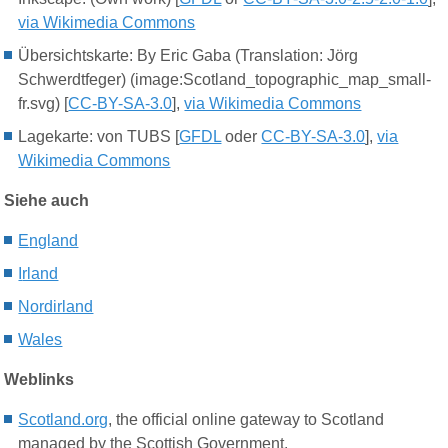
via Wikimedia Commons
Übersichtskarte:
By Eric Gaba (Translation: Jörg
Schwerdtfeger) (image:Scotland_topographic_map_small-
fr.svg) [
CC-BY-SA-3.0
],
via Wikimedia Commons
Lagekarte:
von TUBS [
GFDL
oder
CC-BY-SA-3.0
],
via
Wikimedia Commons
Siehe auch
E
ngland
I
rland
N
ordirland
W
ales
Weblinks
Scotland.org
, the official online gateway to Scotland
managed by the Scottish Government.