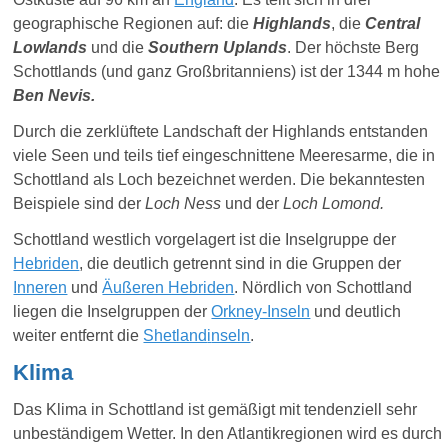
geogra
ph
ische Regionen auf: die
Highlands
, die
Central
Lowlands
und die
Southern Uplands
. Der höchste Berg
Schottlands (und ganz Großbritanniens) ist der
1344 m
hohe
Ben Nevis.
Durch die zerklüftete Landschaft der Highlands entstanden
viele Seen und teils tief eingeschnittene Meeresarme, die in
Schottland als Loch bezeichnet werden. Die bekanntesten
Beispiele sind der
Loch Ness
und der
Loch Lomond.
Schottland westlich vorgelagert ist die Inselgruppe der
Hebriden
, die deutlich getrennt sind in die Gruppen der
Inneren
und
Äußeren Hebriden
. Nördlich von Schottland
liegen die Inselgruppen der
Orkney-Inseln
und deutlich
weiter entfernt die
Shetland
i
nseln
.
Klima
Das Klima in Schottland ist gemäßigt mit tendenziell sehr
unbeständigem Wetter. In den Atlantikregionen wird es durch