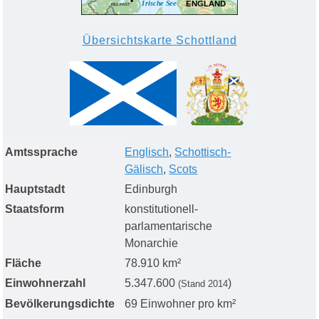
Übersichtskarte Schottland
Amtssprache
Englisch
,
Schottisch-
Gälisch
,
Scots
Hauptstadt
Edinburgh
Staatsform
konstitutionell-
parlamentarische
Monarchie
Fläche
78.
910
km²
Einwohnerzahl
5.
347
.
6
00
)
(
Stand
201
4
Bevölkerungsdichte
6
9
Einwohner pro km²