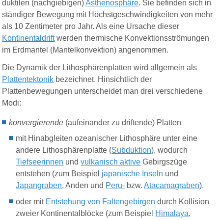
duktilen (nachgiebigen)
Asthenosphäre
. Sie befinden sich in
ständiger Bewegung mit Höchstgeschwindigkeiten von mehr
als 10 Zentimeter pro Jahr. Als eine Ursache dieser
Kontinentaldrift
werden thermische Konvektionsströmungen
im Erdmantel (Mantelkonvektion) angenommen.
Die Dynamik der Lithosphärenplatten wird allgemein als
Plattentektonik
bezeichnet. Hinsichtlich der
Plattenbewegungen unterscheidet man drei verschiedene
Modi:
konvergierende
(aufeinander zu driftende) Platten
mit Hinabgleiten ozeanischer Lithosphäre unter eine
andere Lithosphärenplatte (
Subduktion
), wodurch
Tiefseerinnen
und
vulkanisch aktive
Gebirgszüge
entstehen (zum Beispiel
japanische Inseln
und
Japangraben
, Anden und
Peru-
bzw.
Atacamagraben
).
oder mit
Entstehung von Faltengebirgen
durch Kollision
zweier Kontinentalblöcke (zum Beispiel
Himalaya
,