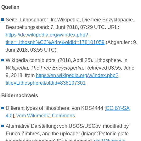
Quellen
Seite „Lithosphäre“. In: Wikipedia, Die freie Enzyklopädie.
Bearbeitungsstand: 7. Juni 2018, 07:29 UTC. URL:
https://de.wikipedia.org/w/index.php?
title=Lithosph%C3%A4re&oldid=178101059
(Abgerufen: 9.
Juni 2018, 03:55 UTC)
Wikipedia contributors. (2018, April 25). Lithosphere. In
Wikipedia, The Free Encyclopedia
. Retrieved 03:55, June
9, 2018, from
https://en.wikipedia.org/w/index.php?
title=Lithosphere&oldid=838197301
Bildernachweis
Different types of lithosphere
: von KDS4444 [
CC BY-SA
4.0
],
vom Wikimedia Commons
Alternative Darstellung: von USGS/USGov, modified by
Eurico Zimbres, and the uploader (Image:Tectonic plate