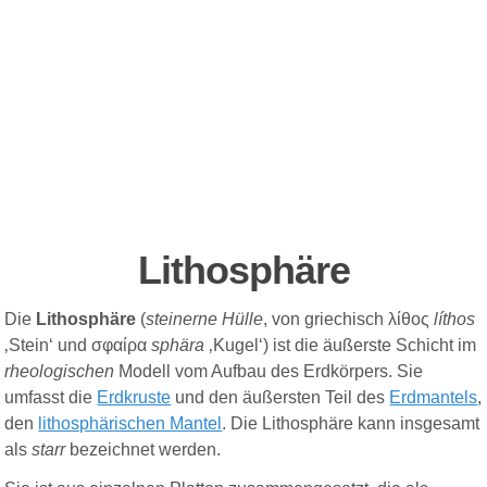
Lithosphäre
Die
Lithosphäre
(
steinerne Hülle
, von
griechisch
λίθος
líthos
‚Stein‘ und σφαίρα
sphära
‚Kugel‘) ist die äußerste Schicht im
rheologischen
Modell vom Aufbau des Erdkörpers. Sie
umfasst die
Erdkruste
und den äußersten Teil des
Erdmantels
,
den
lithosphärischen Mantel
. Die Lithosphäre kann insgesamt
als
starr
bezeichnet werden.