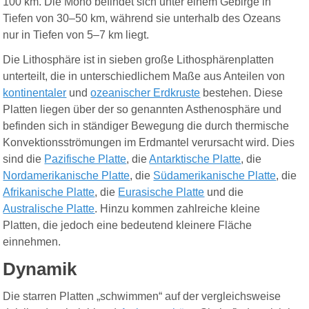
100 km. Die Moho befindet sich unter einem Gebirge in
Tiefen von 30–50 km, während sie unterhalb des Ozeans
nur in Tiefen von 5–7 km liegt.
Die Lithosphäre ist in sieben große Lithosphärenplatten
unterteilt, die in unterschiedlichem Maße aus Anteilen von
kontinentaler
und
ozeanischer Erdkruste
bestehen. Diese
Platten liegen über der so genannten Asthenosphäre und
befinden sich in ständiger Bewegung die durch thermische
Konvektionsströmungen im Erdmantel verursacht wird. Dies
sind die
Pazifische Platte
, die
Antarktische Platte
, die
Nordamerikanische Platte
, die
Südamerikanische Platte
, die
Afrikanische Platte
, die
Eurasische Platte
und die
Australische Platte
. Hinzu kommen zahlreiche kleine
Platten, die jedoch eine bedeutend kleinere Fläche
einnehmen.
Dynamik
Die starren Platten „schwimmen“ auf der vergleichsweise