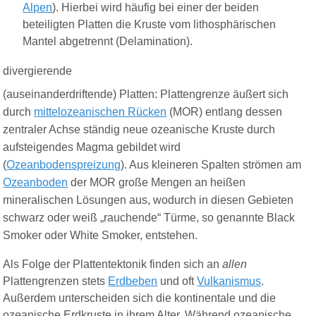
Alpen
). Hierbei wird häufig bei einer der beiden
beteiligten Platten die Kruste vom lithosphärischen
Mantel abgetrennt (Delamination).
divergierende
(auseinanderdriftende) Platten: Plattengrenze äußert sich
durch
mittelozeanischen Rücken
(MOR) entlang dessen
zentraler Achse ständig neue ozeanische Kruste durch
aufsteigendes Magma gebildet wird
(
Ozeanbodenspreizung
). Aus kleineren Spalten strömen am
Ozeanboden
der MOR große Mengen an heißen
mineralischen Lösungen aus, wodurch in diesen Gebieten
schwarz oder weiß „rauchende“ Türme, so genannte Black
Smoker oder White Smoker, entstehen.
Als Folge der Plattentektonik finden sich an
allen
Plattengrenzen stets
Erdbeben
und oft
Vulkanismus
.
Außerdem unterscheiden sich die kontinentale und die
ozeanische Erdkruste in ihrem Alter. Während ozeanische