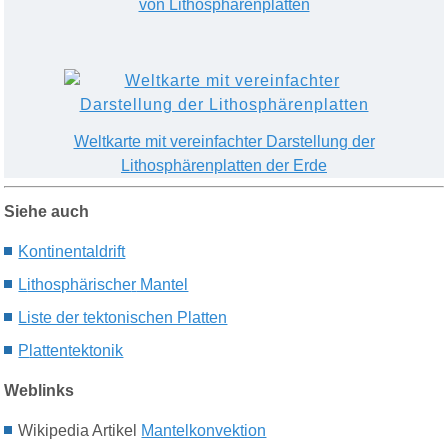
von Lithosphärenplatten
Weltkarte mit vereinfachter Darstellung der
L
ithosphärenplatten der Erde
Siehe auch
K
ontinentaldrift
L
ithosphärische
r
Mantel
Liste der tektonischen Platten
P
lattentektonik
Weblinks
Wikipedia Artikel
Mantelkonvektion