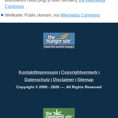
boundaries clean.png) [Public domain],
via Wikimedia
Commons
Weltkarte: Public domain, via
Wikimedia Commons
Kontakt/Impressum
Copyrightvermerk
|
|
Datenschutz
Disclaimer
Sitemap
|
|
Copyright © 2000 - 2026 ---. All Rights Reserved