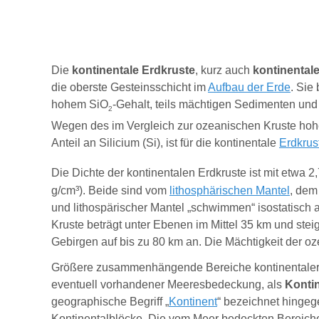
Die
kontinentale Erdkruste
, kurz auch
kontinental
die oberste Gesteinsschicht im
Aufbau der Erde
. Sie
hohem SiO
-Gehalt, teils mächtigen Sedimenten un
2
Wegen des im Vergleich zur ozeanischen Kruste hohe
Anteil an Silicium (Si), ist für die kontinentale
Erdkrus
Die Dichte der kontinentalen Erdkruste ist mit etwa 2
g/cm
³
). Beide sind vom
lithosphärischen Mantel
, dem
und lithospärischer Mantel „schwimmen“ isostatisch 
Kruste beträgt unter Ebenen im Mittel 35 km und ste
Gebirgen auf bis zu 80 km an. Die Mächtigkeit der oz
Größere zusammenhängende Bereiche kontinentaler 
eventuell vorhandener Meeresbedeckung, als
Konti
geographische Begriff „
Kontinent
“ bezeichnet hingege
Kontinentalblöcke. Die vom Meer bedeckten Bereich