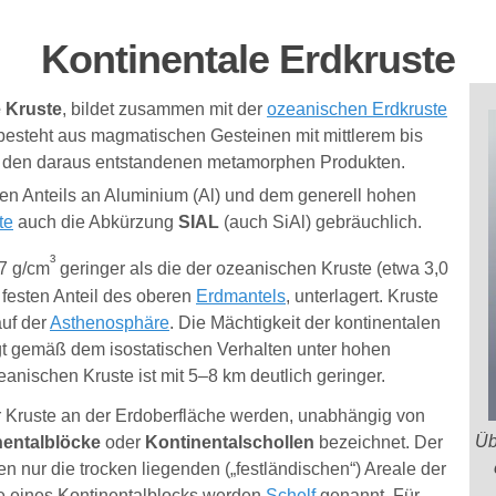
Kontinentale
Erdk
ruste
e Kruste
, bildet zusammen mit der
ozeanischen Erdkruste
 besteht aus magmatischen Gesteinen mit mittlerem bis
d den daraus entstandenen metamorphen Produkten.
n Anteils an Aluminium (Al) und dem generell hohen
te
auch die Abkürzung
SIAL
(auch SiAl) gebräuchlich.
³
,7 g/cm
geringer als die der ozeanischen Kruste (etwa 3,0
 festen Anteil des oberen
Erdmantels
, unterlagert. Kruste
auf der
Asthenosphäre
. Die Mächtigkeit der kontinentalen
igt gemäß dem isostatischen Verhalten unter hohen
eanischen Kruste ist mit 5–8 km deutlich geringer.
Kruste an der Erdoberfläche werden, unabhängig von
Üb
nentalblöcke
oder
Kontinentalschollen
bezeichnet. Der
n nur die trocken liegenden („festländischen“) Areale der
e eines Kontinentalblocks werden
Schelf
genannt. Für