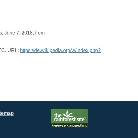
5, June 7, 2018, from
UTC. URL:
https://de.wikipedia.org/w/index.php?
itemap