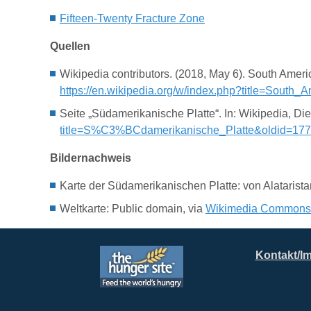
Fifteen-Twenty Fracture Zone
Quellen
Wikipedia contributors. (2018, May 6). South Ameri
https://en.wikipedia.org/w/index.php?title=Sout
Seite „Südamerikanische Platte“. In: Wikipedia, D
title=S%C3%BCdamerikanische_Platte&oldid=17
Bildernachweis
Karte der Südamerikanischen Platte: von Alataristar
Weltkarte: Public domain, via
Wikimedia Commons
Kontakt/I