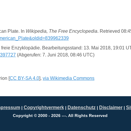
can Plate. In
Wikipedia, The Free Encyclopedia
. Retrieved 08:4
h_American_Plate&oldid=839962339
ie freie Enzyklopädie. Bearbeitungsstand: 13. Mai 2018, 19:01 
7397727
(Abgerufen: 7. Juni 2018, 08:46 UTC)
ion [
CC BY-SA 4.0
],
via Wikimedia Commons
mpressum
Copyrightvermerk
Datenschutz
Disclaimer
S
|
|
|
|
Copyright © 2000 - 2026 ---. All Rights Reserved