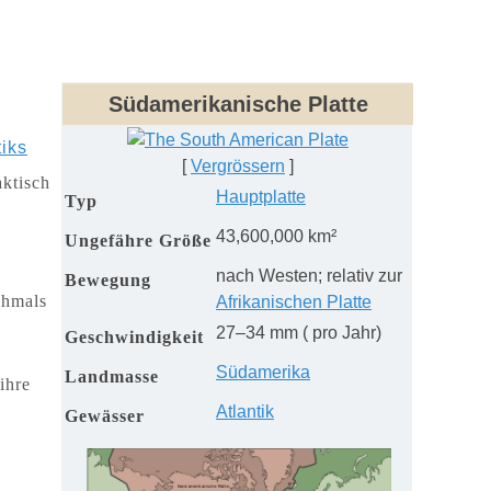
Südamerikanisch
e
Platte
tiks
[
Vergrössern
]
aktisch
Hauptplatte
Typ
43,600,000 km
²
Ungefähre Größe
nach Westen
;
relativ zur
Bewegung
chmals
Afrikanischen Platte
27–34 mm ( pro Jahr
)
Geschwindigkeit
Südamerika
Landmasse
ihre
Atlant
ik
Gewässer