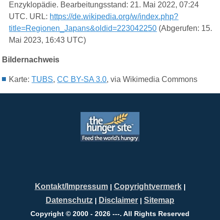
Enzyklopädie. Bearbeitungsstand: 21. Mai 2022, 07:24
UTC. URL:
https://de.wikipedia.org/w/index.php?
title=Regionen_Japans&oldid=223042250
(Abgerufen: 15.
Mai 2023, 16:43 UTC)
Bildernachweis
Karte:
TUBS
,
CC BY-SA 3.0
, via Wikimedia Commons
Kontakt/Impressum
Copyrightvermerk
|
|
Datenschutz
Disclaimer
Sitemap
|
|
Copyright © 2000 - 2026 ---. All Rights Reserved