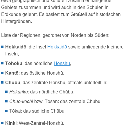
etwa geographisch und kulturell zusammenhängende
Gebiete zusammen und wird auch in den Schulen in
Erdkunde gelehrt. Es basiert zum Großteil auf historischen
Hintergründen.
Liste der Regionen, g
eordnet von Norden bis Süden:
Hokkaidō
: die Insel
Hokkaidō
sowie umliegende kleinere
Inseln,
Tōhoku
: das nördliche
Honshū
,
Kantō
: das östliche Honshū,
Chūbu
, das zentrale Honshū, oftmals unterteilt in:
Hokuriku
: das nördliche Chūbu,
Chūō-kōchi
bzw. Tōsan: das zentrale Chūbu,
Tōkai: das südliche Chūbu,
Kinki
: West-Zentral-Honshū,