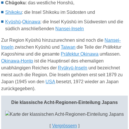
Chūgoku
: das westliche Honshū,
Shikoku
: die Insel Shikoku im Südosten und
Kyūshū
-
Okinawa
: die Insel Kyūshū im Südwesten und die
südlich anschließenden
Nansei-Inseln
Zur Region Kyūshū hinzuzurechnen sind noch die
Nansei-
Inseln
zwischen Kyūshū und
Taiwan
die Teile der
Präfektur
Kagoshima
und die gesamte
Präfektur Okinawa
umfassen.
Okinawa-Honto
ist die Hauptinsel des ehemaligen
unabhängigen Reiches der
Ryūkyū-Inseln
und bezeichnet
meist auch die Region. Die Inseln gehören erst seit 1879 zu
Japan (1945 von den
USA
besetzt, 1972 wieder an Japan
zurückgegeben).
Die klassische Acht-Regionen-Einteilung Japans
[
Vergrössern
]