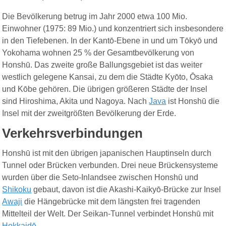
Die Bevölkerung betrug im Jahr 2000 etwa 100 Mio.
Einwohner (1975: 89 Mio.) und konzentriert sich insbesondere
in den Tiefebenen. In der Kantō-Ebene in und um Tōkyō und
Yokohama wohnen 25 % der Gesamtbevölkerung von
Honshū. Das zweite große Ballungsgebiet ist das weiter
westlich gelegene Kansai, zu dem die Städte Kyōto, Ōsaka
und Kōbe gehören. Die übrigen größeren Städte der Insel
sind Hiroshima, Akita und Nagoya. Nach
Java
ist Honshū die
Insel mit der zweitgrößten Bevölkerung der Erde.
Verkehrsverbindungen
Honshū ist mit den übrigen japanischen Hauptinseln durch
Tunnel oder Brücken verbunden. Drei neue Brückensysteme
wurden über die Seto-Inlandsee zwischen Honshū und
Shikoku
gebaut, davon ist die Akashi-Kaikyō-Brücke zur Insel
Awaji
die Hängebrücke mit dem längsten frei tragenden
Mittelteil der Welt. Der Seikan-Tunnel verbindet Honshū mit
Hokkaidō
.