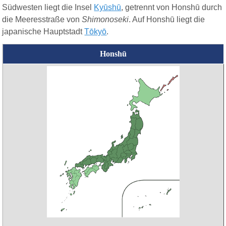
Südwesten liegt die Insel
Kyūshū
, getrennt von Honshū durch
die Meeresstraße von
Shimonoseki
.
Auf Honshū liegt die
japanische Hauptstadt
Tōkyō
.
Honshū