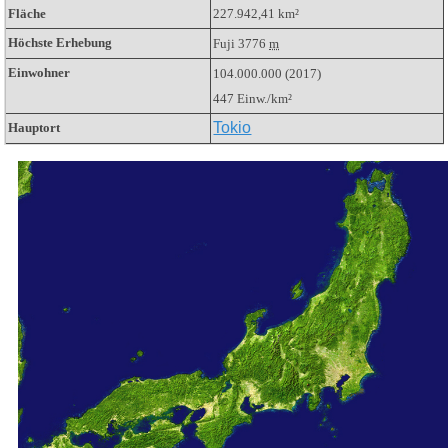
Fläche
227.942,41 km²
Höchste Erhebung
Fuji
3776
m
Einwohner
104.000.000 (2017)
447 Einw./km²
Tokio
Hauptort