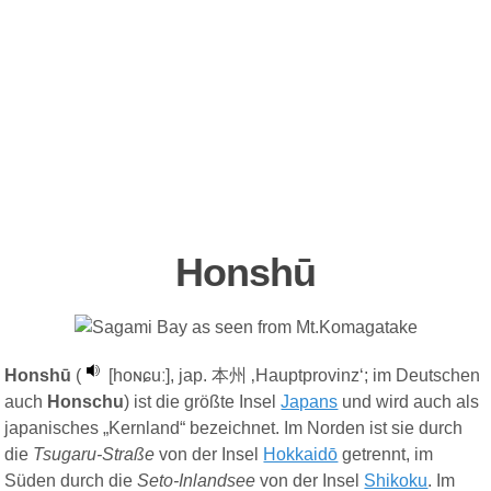
Honshū
Honshū
(
[
hoɴɕuː
], jap.
本州
‚Hauptprovinz‘; im Deutschen
auch
Honschu
) ist die größte Insel
Japans
und wird auch als
japanisches „Kernland“ bezeichnet. Im Norden ist sie durch
die
Tsugaru-Straße
von der Insel
Hokkaidō
getrennt, im
Süden durch die
Seto-Inlandsee
von der Insel
Shikoku
. Im