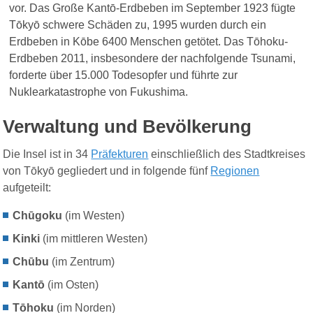
vor. Das Große Kantō-Erdbeben im September 1923 fügte
Tōkyō schwere Schäden zu, 1995 wurden durch ein
Erdbeben in Kōbe 6400 Menschen getötet. Das Tōhoku-
Erdbeben 2011, insbesondere der nachfolgende Tsunami,
forderte über 15.000 Todesopfer und führte zur
Nuklearkatastrophe von Fukushima.
Verwaltung und Bevölkerung
Die Insel ist in 34
Präfekturen
einschließlich des Stadtkreises
von Tōkyō gegliedert und in folgende fünf
Regionen
aufgeteilt:
Chūgoku
(im Westen)
Kinki
(im mittleren Westen)
Chūbu
(im Zentrum)
Kantō
(im Osten)
Tōhoku
(im Norden)