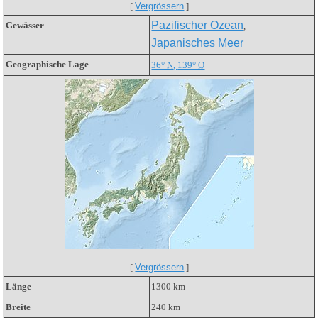
[
Vergrössern
]
Pazifischer Ozean
Gewässer
,
Japanisches Meer
Geographische Lage
36°
N
,
139°
O
[
Vergrössern
]
Länge
1300 km
Breite
240 km