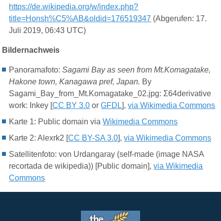
https://de.wikipedia.org/w/index.php?
title=Honsh%C5%AB&oldid=176519347
(Abgerufen: 17.
Juli 2019, 06:43 UTC)
Bildernachweis
Panoramafoto:
Sagami Bay as seen from Mt.Komagatake,
Hakone town, Kanagawa pref, Japan.
By
Sagami_Bay_from_Mt.Komagatake_02.jpg: Σ64derivative
work: Inkey [
CC BY 3.0
or
GFDL
],
via Wikimedia Commons
Karte 1: Public domain via
Wikimedia Commons
Karte 2: Alexrk2 [
CC BY-SA 3.0
],
via Wikimedia Commons
Satellitenfoto: von Urdangaray (self-made (image NASA
recortada de wikipedia)) [Public domain],
via Wikimedia
Commons