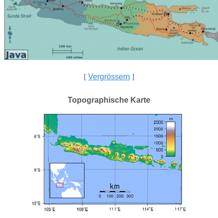
[
Vergrössern
]
Topographische Karte