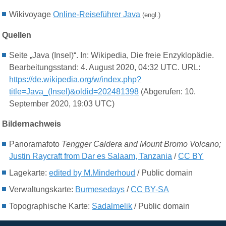
Wikivoyage
Online-Reiseführer Java
(engl.)
Quellen
Seite „Java (Insel)“. In: Wikipedia, Die freie Enzyklopädie.
Bearbeitungsstand: 4. August 2020, 04:32 UTC. URL:
https://de.wikipedia.org/w/index.php?
title=Java_(Insel)&oldid=202481398
(Abgerufen: 10.
September 2020, 19:03 UTC)
Bildernachweis
Panoramafoto
Tengger Caldera and Mount Bromo Volcano;
Justin Raycraft from Dar es Salaam, Tanzania
/
CC BY
Lagekarte:
edited by M.Minderhoud
/ Public domain
Verwaltungskarte:
Burmesedays
/
CC BY-SA
Topographische Karte:
Sadalmelik
/ Public domain