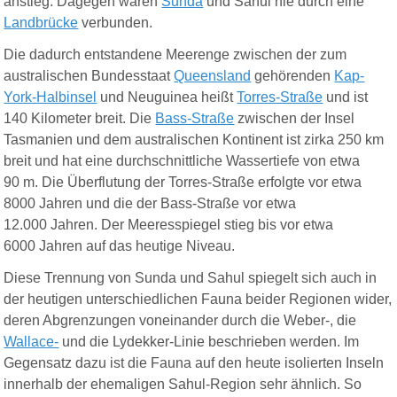
anstieg. Dagegen waren
Sunda
und Sahul nie durch eine
Landbrücke
verbunden.
Die dadurch entstandene Meerenge zwischen der zum
australischen Bundesstaat
Queensland
gehörenden
Kap-
York-Halbinsel
und Neuguinea heißt
Torres-Straße
und ist
140 Kilometer breit. Die
Bass-Straße
zwischen der Insel
Tasmanien und dem australischen Kontinent ist zirka 250 km
breit und hat eine durchschnittliche Wassertiefe von etwa
90 m. Die Überflutung der Torres-Straße erfolgte vor etwa
8000 Jahren und die der Bass-Straße vor etwa
12.000 Jahren. Der Meeresspiegel stieg bis vor etwa
6000 Jahren auf das heutige Niveau.
Diese Trennung von Sunda und Sahul spiegelt sich auch in
der heutigen unterschiedlichen
Fauna
beider Regionen wider,
deren Abgrenzungen voneinander durch die Weber-, die
Wallace-
und die Lydekker-Linie beschrieben werden. Im
Gegensatz dazu ist die Fauna auf den heute isolierten Inseln
innerhalb der ehemaligen Sahul-Region sehr ähnlich. So