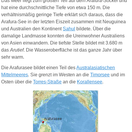
Das Meer liegt zum größten Teil auf dem
Arafura-Sockel
und
hat eine durchschnittliche Tiefe von etwa 150 m. Die
verhältnismäßig geringe Tiefe erklärt sich daraus, dass die
Arafura-See in der letzten Eiszeit zusammen mit Neuguinea
und Australien den Kontinent
Sahul
bildete. Über die
damalige Landmasse konnten die Ureinwohner Australiens
von Asien einwandern. Die tiefste Stelle bildet mit 3.680 m
das
Arutief
. Die Wasseroberfläche ist das ganze Jahr über
sehr warm.
Die Arafurasee bildet einen Teil des
Australasiatischen
Mittelmeeres
. Sie grenzt im Westen an die
Timorsee
und im
Osten über die
Torres-Straße
an die
Korallensee
.