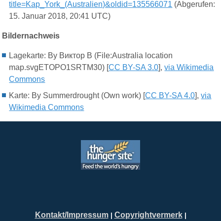
title=Kap_York_(Australien)&oldid=135566071
(Abgerufen:
15. Januar 2018, 20:41 UTC)
Bildernachweis
Lagekarte: By Виктор В (File:Australia location
map.svgETOPO1SRTM30) [
CC BY-SA 3.0
],
via Wikimedia
Commons
Karte: By Summerdrought (Own work) [
CC BY-SA 4.0
],
via
Wikimedia Commons
Kontakt/Impressum
Copyrightvermerk
|
|