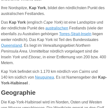
Ihre Nordspitze,
Kap York
, bildet den nördlichsten Punkt des
australischen Festlandes.
Das
Kap York
(
englisch
Cape York
) ist eine Landspitze und
der nördlichste Punkt des
australischen
Festlands (viele der
ebenfalls zu Australien gehörigen
Torres-Strait-Inseln
liegen
weiter nördlich). Das Kap York ist Teil des Bundesstaates
Queensland
. Es liegt im Verwaltungsgebiet
Northern
Peninsula Area
. Unmittelbar nördlich vorgelagert sind die
Inseln
York
und
Eborac
, in einer Entfernung von 200 bzw. 400
Metern.
Kap York befindet sich 1.170 km nördlich von
Cairns
und
140 km südlich von
Neuguinea
. Es ist Namensgeber der
K
ap-
York-Halbinsel
.
Geographie
Die Kap-York-Halbinsel wird im Norden, Osten und Westen
von Wasser umschlossen. Die Westküste grenzt an den
Golf