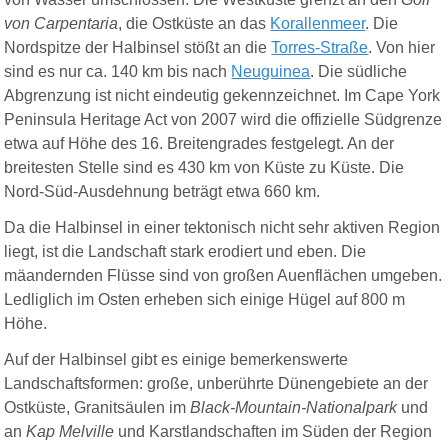
von Carpentaria
, die Ostküste an das
Korallenmeer
. Die
Nordspitze der Halbinsel stößt an die
Torres-Straße
. Von hier
sind es nur ca. 140 km bis nach
Neuguinea
. Die südliche
Abgrenzung ist nicht eindeutig gekennzeichnet. Im Cape York
Peninsula Heritage Act von 2007 wird die offizielle Südgrenze
etwa auf Höhe des 16. Breitengrades festgelegt. An der
breitesten Stelle sind es 430 km von Küste zu Küste. Die
Nord-Süd-Ausdehnung beträgt etwa 660 km.
Da die Halbinsel in einer tektonisch nicht sehr aktiven Region
liegt, ist die Landschaft stark erodiert und eben. Die
mäandernden Flüsse sind von großen
Auenflächen
umgeben.
Ledliglich im Osten erheben sich einige Hügel auf 800 m
Höhe.
Auf der Halbinsel gibt es einige bemerkenswerte
Landschaftsformen: große, unberührte Dünengebiete an der
Ostküste, Granitsäulen im
Black-Mountain-Nationalpark
und
an
Kap Melville
und Karstlandschaften im Süden der Region