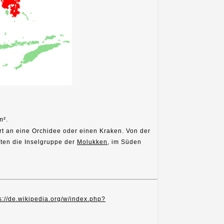
m².
ert an eine Orchidee oder einen Kraken. Von der
sten die Inselgruppe der
Molukken
, im Süden
s://de.wikipedia.org/w/index.php?