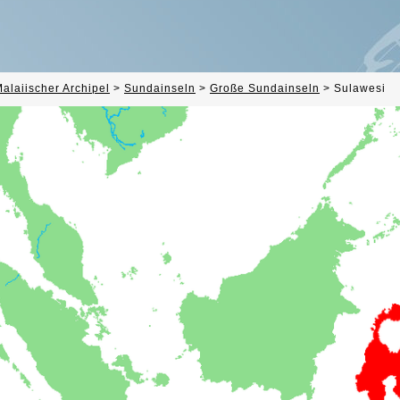
alaiischer Archipel
>
Sundainseln
>
Große Sundainseln
>
Sulawesi