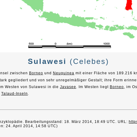
Sulawesi
(Celebes)
Insel zwischen
Borneo
und
Neuguinea
mit einer Fläche von 189.216 k
tark gegliedert und von sehr unregelmäßiger Gestalt; ihre Form erinn
m Westen von Sulawesi in die
Javasee
. Im Westen liegt
Borneo
, im O
e
Talaud-Inseln
.
e Enzyklopädie. Bearbeitungsstand: 18. März 2014, 18:49 UTC. URL:
http
n: 24. April 2014, 14:58 UTC)