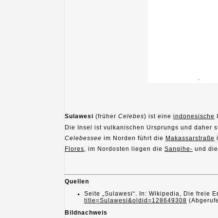
Sulawesi
(früher
Celebes
) ist eine
indonesische
Die Insel ist vulkanischen Ursprungs und daher s
Celebessee
im Norden führt die
Makassarstraße
i
Flores
, im Nordosten liegen die
Sangihe-
und di
Quellen
Seite „Sulawesi“. In: Wikipedia, Die frei
title=Sulawesi&oldid=128649308
(Abgerufe
Bildnachweis