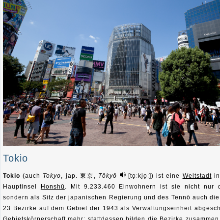
Tokio
Tokio
(auch
Tokyo
, jap.
東京
,
Tōkyō
[
to̞ːkjo̞ː
]) ist eine
Weltstadt
in
Hauptinsel
Honshū
. Mit 9.233.460 Einwohnern ist sie nicht nur 
sondern als Sitz der japanischen Regierung und des Tennō auch die
23 Bezirke auf dem Gebiet der 1943 als Verwaltungseinheit abgescha
Gebietskörperschaft mehr; stattdessen bilden die Bezirke zusammen