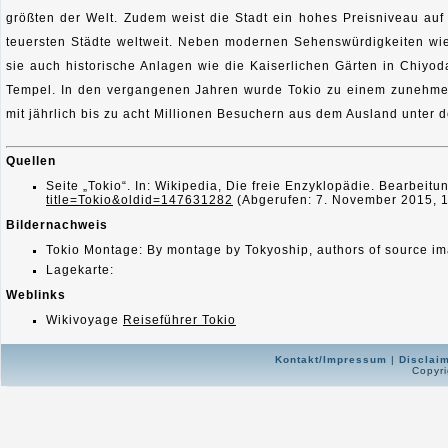
größten der Welt. Zudem weist die Stadt ein hohes Preisniveau auf 
teuersten Städte weltweit. Neben modernen Sehenswürdigkeiten wi
sie auch historische Anlagen wie die Kaiserlichen Gärten in Chiy
Tempel. In den vergangenen Jahren wurde Tokio zu einem zunehmen
mit jährlich bis zu acht Millionen Besuchern aus dem Ausland unter 
Quellen
Seite „Tokio“. In: Wikipedia, Die freie Enzyklopädie. Bearbei
title=Tokio&oldid=147631282
(Abgerufen: 7. November 2015, 
Bildernachweis
Tokio Montage: By montage by Tokyoship, authors of source i
Lagekarte:
Weblinks
Wikivoyage
Reiseführer Tokio
Kontakt/Impressum
|
Disclai
Copyri