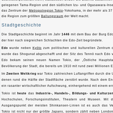
gelegenen Tama-Region und den südlichen Izu- und Ogasawara-Inseln
das Zentrum der
Metropolregion Tokio
-Yokohama, in der mehr als 37
die Region zum größten
Ballungsraum
der Welt macht.
Stadtgeschichte
Die Stadtgeschichte beginnt im Jahr
1446
mit dem Bau der Burg Edo
der hier nach siegreichen Schlachten die Edo-Zeit begründete.
Edo
wurde neben
Kyōto
zum politischen und kulturellen Zentrum 
wurde das Shogunat abgeschafft und der Sitz des Tennō nach Edo v
Edo bekam seinen neuen Namen Tokio, der „Östliche Hauptst
Bevölkerung der Stadt, die bereits um 1910 mit rund zwei Millionen 
Im
Zweiten Weltkrieg
war Tokio zahlreichen Luftangriffen durch die 
denen rund die Hälfte der Stadtfläche zerstört wurde. Nach dem En
ein rasanter wirtschaftlicher Aufschwung, einhergehend mit einem 
Tokio ist
heute
das
Industrie-, Handels-, Bildungs- und Kultur
Hochschulen, Forschungsinstituten, Theatern und Museen. Mit
Ausgangspunkt der meisten Shinkansen-Linien ist es auch das Ve
Tokio ist nicht nur der größte Japans, sondern zählt neben Lond