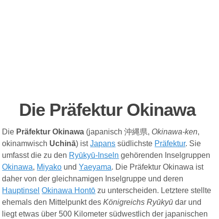
Die Präfektur Okinawa
Die
Präfektur Okinawa
(
japanisch
沖縄県
,
Okinawa-ken
,
okinamwisch
Uchinā
) ist
Japans
südlichste
Präfektur
. Sie
umfasst die zu den
Ryūkyū-Inseln
gehörenden
Inselgruppen
Okinawa
,
Miyako
und
Yaeyama
. Die Präfektur Okinawa ist
daher von der gleichnamigen Inselgruppe und deren
Hauptinsel
Okinawa Hontō
zu unterscheiden. Letztere stellte
ehemals den Mittelpunkt des
Königreichs Ryūkyū
dar und
liegt etwas über 500 Kilometer südwestlich der japanischen