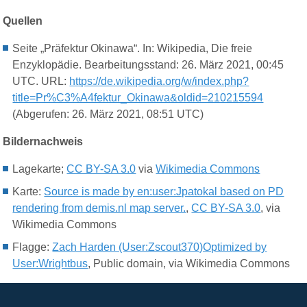
Quellen
Seite „Präfektur Okinawa“. In: Wikipedia, Die freie
Enzyklopädie. Bearbeitungsstand: 26. März 2021, 00:45
UTC. URL:
https://de.wikipedia.org/w/index.php?
title=Pr%C3%A4fektur_Okinawa&oldid=210215594
(Abgerufen: 26. März 2021, 08:51 UTC)
Bildernachweis
Lagekarte;
CC BY-SA 3.0
via
Wikimedia Commons
Karte:
Source is made by en:user:Jpatokal based on PD
rendering from demis.nl map server.
,
CC BY-SA 3.0
, via
Wikimedia Commons
Flagge:
Zach Harden (User:Zscout370)Optimized by
User:Wrightbus
, Public domain, via Wikimedia Commons