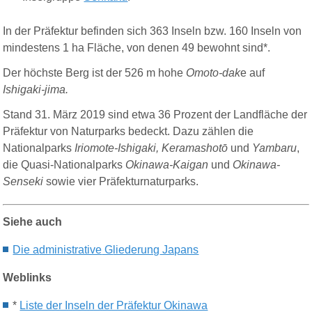
In der Präfektur befinden sich 363 Inseln
bzw. 160 Inseln von
mindestens 1 ha Fläche, von denen 49 bewohnt sind
*
.
Der höchste Berg ist der 526 m hohe
Omoto-dak
e auf
Ishigaki-jima.
Stand 31. März 2019 sind etwa 36 Prozent der Landfläche der
Präfektur von Naturparks bedeckt. Dazu zählen die
Nationalparks
Iriomote-Ishigaki, Keramashotō
und
Yambaru
,
die Quasi-Nationalparks
Okinawa-Kaigan
und
Okinawa-
Senseki
sowie vier Präfekturnaturparks.
Siehe auch
Die a
dministrative
G
liederung
Japans
Weblinks
*
Liste der Inseln der Präfektur Okinawa