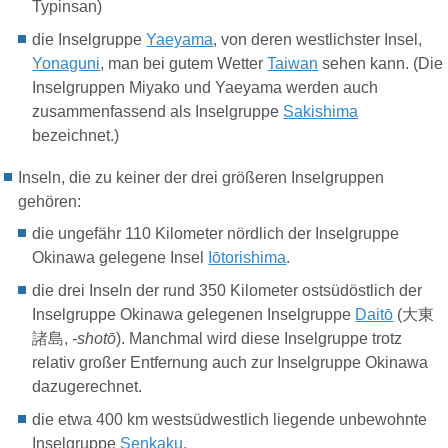
Typinsan)
die Inselgruppe
Yaeyama
, von deren westlichster Insel,
Yonaguni
, man bei gutem Wetter
Taiwan
sehen kann.
(Die
Inselgruppen Miyako und Yaeyama werden auch
zusammenfassend als Inselgruppe
Sakishima
bezeichnet.)
Inseln, die zu keiner der drei größeren Inselgruppen
gehören:
die ungefähr 110 Kilometer nördlich der Inselgruppe
Okinawa gelegene Insel
Iōtorishima
.
die drei Inseln der rund 350 Kilometer ostsüdöstlich der
Inselgruppe Okinawa gelegenen Inselgruppe
Daitō
(
大東
諸島
,
-
shotō
). Manchmal wird diese Inselgruppe trotz
relativ großer Entfernung auch zur Inselgruppe Okinawa
dazugerechnet.
die etwa 400 km westsüdwestlich liegende unbewohnte
Inselgruppe
Senkaku
.