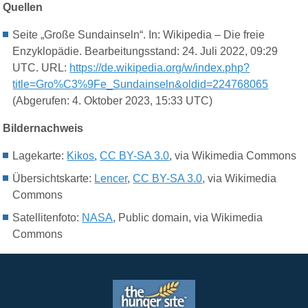
Quellen
Seite „Große Sundainseln“. In: Wikipedia – Die freie
Enzyklopädie. Bearbeitungsstand: 24. Juli 2022, 09:29
UTC. URL:
https://de.wikipedia.org/w/index.php?
title=Gro%C3%9Fe_Sundainseln&oldid=224768065
(Abgerufen: 4. Oktober 2023, 15:33 UTC)
Bildernachweis
Lagekarte:
Kikos
,
CC BY-SA 3.0
, via Wikimedia Commons
Übersichtskarte:
Lencer
,
CC BY-SA 3.0
, via Wikimedia
Commons
Satellitenfoto:
NASA
, Public domain, via Wikimedia
Commons