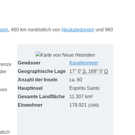
seln
, 460 km nordöstlich von
Neukaledonien
und 960
Gewässer
Korallenmeer
Grenze
Geographische Lage
17° 0′
S
,
168° 0′
O
 der
Anzahl der Inseln
ca. 60
Hauptinsel
Espiritu Santo
ören
Gesamte Landfläche
11.307 km²
Einwohner
178.921
(1999)
tlich