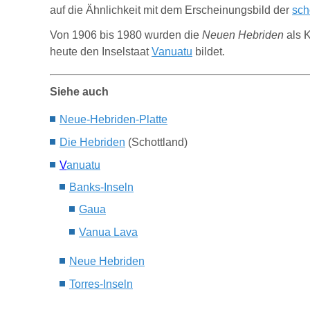
auf die Ähnlichkeit mit dem Erscheinungsbild der
sch
Von 1906 bis 1980 wurden die
Neuen Hebriden
als 
heute den Inselstaat
Vanuatu
bildet.
Siehe auch
N
eue-
H
ebriden-
P
latte
Die Hebriden
(Schottland)
V
anuatu
Banks-Inseln
Gaua
Vanua Lava
Neue Hebriden
Torres-Inseln