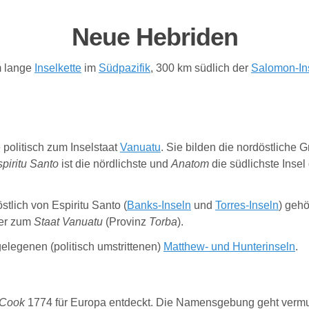
Neue Hebriden
m lange
Inselkette
im
Südpazifik
, 300 km südlich der
Salomon-In
politisch zum Inselstaat
Vanuatu
. Sie bilden die nordöstliche 
piritu Santo
ist die nördlichste und
Anatom
die südlichste Insel
tlich von Espiritu Santo (
Banks-Inseln
und
Torres-Inseln
) geh
ber zum
Staat Vanuatu
(Provinz
Torba
).
gelegenen (politisch umstrittenen)
Matthew- und Hunterinseln
.
 Cook
1774 für Europa entdeckt. Die Namensgebung geht vermu