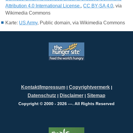
Attribution 4.0 International License.
,
CC BY-SA 4.0
, via
Wikimedia Commons
Karte:
US Army
, Public domain, via Wikimedia Commons
Kontakt/Impressum
Copyrightvermerk
|
|
Datenschutz
Disclaimer
Sitemap
|
|
Copyright © 2000 - 2026 ---. All Rights Reserved