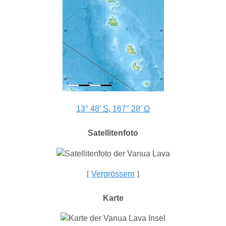
13° 48′
S
,
167° 28′
O
Satellitenfoto
[
Vergrössern
]
Karte