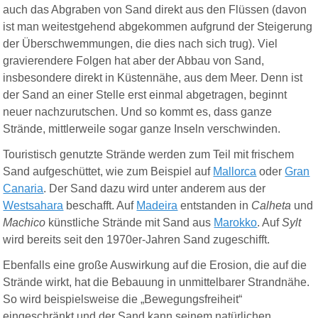
auch das Abgraben von Sand direkt aus den Flüssen (davon
ist man weitestgehend abgekommen aufgrund der Steigerung
der Überschwemmungen, die dies nach sich trug). Viel
gravierendere Folgen hat aber der Abbau von Sand,
insbesondere direkt in Küstennähe, aus dem Meer. Denn ist
der Sand an einer Stelle erst einmal abgetragen, beginnt
neuer nachzurutschen. Und so kommt es, dass ganze
Strände, mittlerweile sogar ganze Inseln verschwinden.
Touristisch genutzte Strände werden zum Teil mit frischem
Sand aufgeschüttet, wie zum Beispiel auf
Mallorca
oder
Gran
Canaria
. Der Sand dazu wird unter anderem aus der
Westsahara
beschafft.
Auf
Madeira
entstanden in
Calheta
und
Machico
künstliche Strände mit Sand aus
Marokko
.
Auf
Sylt
wird bereits seit den 1970er-Jahren Sand zugeschifft.
Ebenfalls eine große Auswirkung auf die Erosion, die auf die
Strände wirkt, hat die Bebauung in unmittelbarer Strandnähe.
So wird beispielsweise die „Bewegungsfreiheit“
eingeschränkt und der Sand kann seinem natürlichen