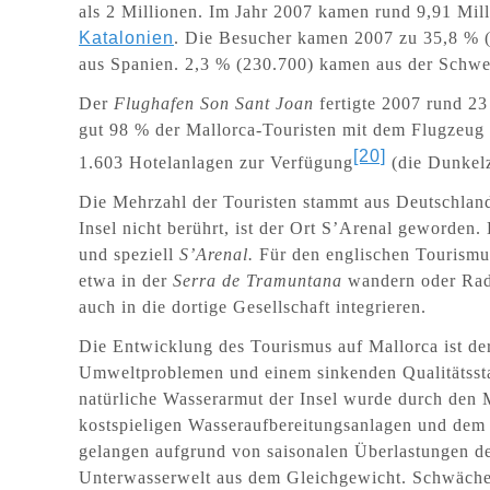
als 2 Millionen. Im Jahr 2007 kamen rund 9,91 Milli
Katalonien
. Die Besucher kamen 2007 zu 35,8 % (
aus Spanien. 2,3 % (230.700) kamen aus der Schwei
Der
Flughafen Son Sant Joan
fertigte 2007 rund 23
gut 98 % der Mallorca-Touristen mit dem Flugzeug 
[20]
1.603 Hotelanlagen zur Verfügung
(die Dunkelz
Die Mehrzahl der Touristen stammt aus Deutschlan
Insel nicht berührt, ist der Ort S’Arenal geworden
und speziell
S’Arenal.
Für den englischen Tourismu
etwa in der
Serra de Tramuntana
wandern oder Rad 
auch in die dortige Gesellschaft integrieren.
Die Entwicklung des Tourismus auf Mallorca ist d
Umweltproblemen und einem sinkenden Qualitätsstan
natürliche Wasserarmut der Insel wurde durch den 
kostspieligen Wasseraufbereitungsanlagen und dem 
gelangen aufgrund von saisonalen Überlastungen de
Unterwasserwelt aus dem Gleichgewicht. Schwächen