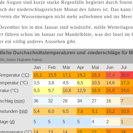
e August sind kurze starke Regenfälle begleitet durch Stur
tisch der niederschlagsreichste Monat des Jahres ist. Das ka
rrents
die Wassermengen nicht mehr aufnehmen und ins Meer 
ezember bis in den Januar sind windstille, milde Wetterlage
er
führen schon im Januar zur Mandelblüte, was der Insel im 
 ein völlig anderes Aussehen gibt.
liche Durchschnittstemperaturen und -niederschläge für M
00, Station Flughafen Palma)
Jan
Feb
Mär
Apr
Mai
Jun
Jul
emperatur (
°C
)
15,1
15,5
17,1
19,2
23,3
27,4
30,8
emperatur (°C)
3,5
3,8
4,5
6,5
10,5
14,6
17,3
atur (°C)
9,3
9,7
10,8
12,9
16,9
21,0
24,0
schlag (
mm
)
36
32
28
34
27
16
7
nstunden (
h/d
)
5,4
6,0
6,5
7,6
9,1
10,2
10,9
tage (
d
)
5
5
5
5
4
2
1
rtemperatur (°C)
14
13
14
15
17
21
24