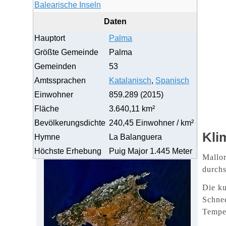
Balearische Inseln
Daten
Hauptort
Palma
Größte Gemeinde
Palma
Gemeinden
53
Amtssprachen
Katalanisch
,
Spanisch
Einwohner
859.289 (2015)
Fläche
3.640,11 km²
Bevölkerungsdichte
240,45 Einwohner / km²
Kli
Hymne
La Balanguera
Höchste Erhebung
Puig Major 1.445 Meter
Mallor
durchs
Die ku
Schne
Temper