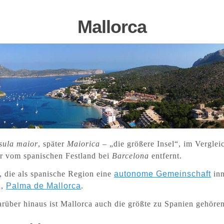
M
allorca
sula maior
, später
Maiorica
– „die größere Insel“, im Vergle
r vom spanischen Festland bei
Barcelona
entfernt.
, die als spanische Region eine
autonome Gemeinschaft
inn
n,
Palma de Mallorca
.
arüber hinaus ist Mallorca auch die größte zu Spanien gehören