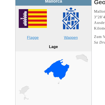
Geo
Mallorca
Mallor
3°28′4
Ausdeh
Kilom
Zum V
Flagge
Wappen
Sa Dr
Lage