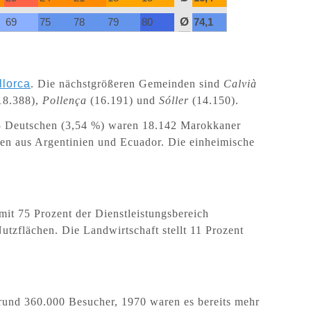
Ø
69
75
78
79
80
74,1
lorca
. Die nächstgrößeren Gemeinden sind
Calvià
18.388),
Pollença
(16.191) und
Sóller
(14.150).
5 Deutschen (3,54 %) waren 18.142 Marokkaner
en aus Argentinien und Ecuador. Die einheimische
it 75 Prozent der Dienstleistungsbereich
Nutzflächen. Die Landwirtschaft stellt 11 Prozent
 rund 360.000 Besucher, 1970 waren es bereits mehr