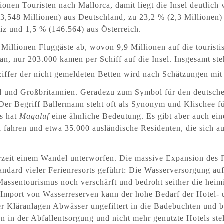
onen Touristen nach Mallorca, damit liegt die Insel deutlich
3,548 Millionen) aus Deutschland, zu 23,2 % (2,3 Millionen)
z und 1,5 % (146.564) aus Österreich.
 Millionen Fluggäste ab, wovon 9,9 Millionen auf die touristi
an, nur 203.000 kamen per Schiff auf die Insel. Insgesamt st
iffer der nicht gemeldeten Betten wird nach Schätzungen mi
d und Großbritannien. Geradezu zum Symbol für den deutsche
. Der Begriff Ballermann steht oft als Synonym und Klischee 
s hat
Magaluf
eine ähnliche Bedeutung. Es gibt aber auch eine
fahren und etwa 35.000 ausländische Residenten, die sich au
erzeit einem Wandel unterworfen. Die massive Expansion des 
dard vieler Ferienresorts geführt: Die Wasserversorgung auf
Massentourismus noch verschärft und bedroht seither die heim
Import von Wasserreserven kann der hohe Bedarf der Hotel- 
r Kläranlagen Abwässer ungefiltert in die Badebuchten und b
 in der Abfallentsorgung und nicht mehr genutzte Hotels ste