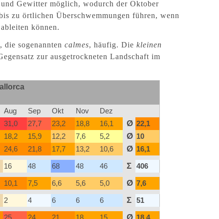
m und Gewitter möglich, wodurch der Oktober
nn bis zu örtlichen Überschwemmungen führen, wenn
ableiten können.
n, die sogenannten
calmes
, häufig. Die
kleinen
Gegensatz zur ausgetrockneten Landschaft im
allorca
Aug
Sep
Okt
Nov
Dez
Ø
31,0
27,7
23,2
18,8
16,1
22,1
Ø
18,2
15,9
12,2
7,6
5,2
10
Ø
24,6
21,8
17,7
13,2
10,6
16,1
Σ
16
48
68
48
46
406
Ø
10,1
7,5
6,6
5,6
5,0
7,6
Σ
2
4
6
6
6
51
Ø
25
24
21
18
15
18,4