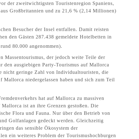
 vor der zweitwichtigsten Touristenregion Spaniens,
 aus Großbritannien und zu 21,6 % (2,14 Millionen)
schen Besucher der Insel entfallen. Damit reisten
ehen den Gästen 287.438 gemeldete Hotelbetten in
t rund 80.000 angenommen).
n Massentourismus, der jedoch weite Teile der
für den ausgiebigen Party-Tourismus auf Mallorca
 nicht geringe Zahl von Individualtouristen, die
f Mallorca niedergelassen haben und sich zum Teil
Fremdenverkehrs hat auf Mallorca zu massiven
 Mallorca ist an ihre Grenzen gestoßen. Die
ische Flora und Fauna. Nur über den Betrieb von
und Golfanlagen gedeckt werden. Gleichzeitig
ringen das sensible Ökosystem der
llen ein weiteres Problem der Tourismushochburgen