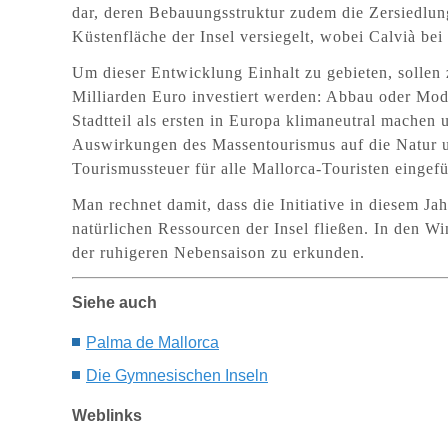
dar, deren Bebauungsstruktur zudem die Zersiedlung
Küstenfläche der Insel versiegelt, wobei Calvià b
Um dieser Entwicklung Einhalt zu gebieten, sollen
Milliarden Euro investiert werden: Abbau oder Mod
Stadtteil als ersten in Europa klimaneutral machen
Auswirkungen des Massentourismus auf die Natur u
Tourismussteuer für alle Mallorca-Touristen eingefü
Man rechnet damit, dass die Initiative i
n
diesem Ja
natürlichen Ressourcen der Insel fließen. In den W
der ruhigeren Nebensaison zu erkunden.
Siehe auch
P
alma
de Mallorca
Die G
ymnesi
schen Inseln
Weblinks