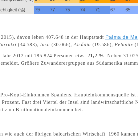
chtigkeit (
%
)
79
77
75
74
71
67
65
 201
5
), davon leben 407.648 in der Hauptstadt
Palma de Mal
arratxi
(34.583),
Inca
(30.066),
Alcúdia
(19.586),
Felanitx
(
 Jahr 2012 mit 185.824 Personen etwa
21,2 %
. Neben 31.02
l gemeldet. Größere Zuwanderergruppen aus Südamerika stamm
n Pro-Kopf-Einkommen Spaniens. Haupteinkommensquelle ist m
Prozent. Fast drei Viertel der Insel sind landwirtschaftliche 
zent zum Bruttonationaleinkommen bei.
en wie auch der übrigen balearischen Wirtschaft. 1960 kamen