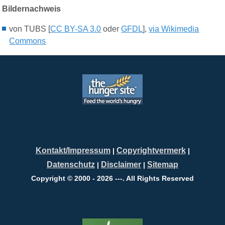
Bildernachweis
von TUBS [
CC BY-SA 3.0
oder
GFDL
],
via Wikimedia
Commons
Kontakt/Impressum
Copyrightvermerk
|
|
Datenschutz
Disclaimer
Sitemap
|
|
Copyright © 2000 - 2026 ---. All Rights Reserved