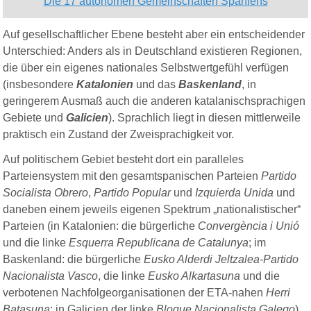
Die 17 autonomen Gemeinschaften Spaniens
Auf gesellschaftlicher Ebene besteht aber ein entscheidender
Unterschied: Anders als in Deutschland existieren Regionen,
die über ein eigenes nationales Selbstwertgefühl verfügen
(insbesondere
Katalonien
und das
Baskenland
, in
geringerem Ausmaß auch die anderen katalanischsprachigen
Gebiete und
Galicien
). Sprachlich liegt in diesen mittlerweile
praktisch ein Zustand der Zweisprachigkeit vor.
Auf politischem Gebiet besteht dort ein paralleles
Parteiensystem mit den gesamtspanischen Parteien
Partido
Socialista Obrero
,
Partido Popular
und
Izquierda Unida
und
daneben einem jeweils eigenen Spektrum „nationalistischer“
Parteien (in Katalonien: die bürgerliche
Convergència i Unió
und die linke
Esquerra Republicana de Catalunya
; im
Baskenland: die bürgerliche
Eusko Alderdi
Jeltzalea-Partido
Nacionalista Vasco
, die linke
Eusko Alkartasuna
und die
verbotenen Nachfolgeorganisationen der ETA-nahen
Herri
Batasuna
; in Galicien der linke
Bloque Nacionalista Galego
).