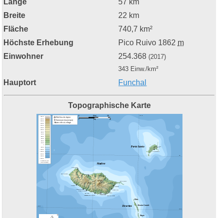
Länge
57 km
Breite
22 km
Fläche
740,7 km²
Höchste Erhebung
Pico Ruivo
1862
m
Einwohner
254.368
(2017)
343 Einw./km²
Hauptort
Funchal
Topographische Karte