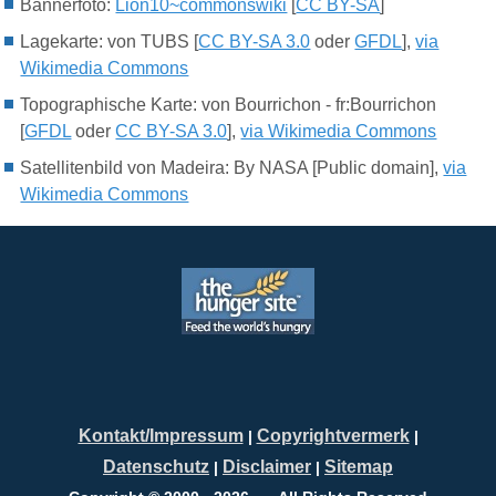
Bannerfoto:
Lion10~commonswiki
[
CC BY-SA
]
Lagekarte: von TUBS [
CC BY-SA 3.0
oder
GFDL
],
via
Wikimedia Commons
Topographische Karte: von Bourrichon - fr:Bourrichon
[
GFDL
oder
CC BY-SA 3.0
],
via Wikimedia Commons
Satellitenbild von Madeira: By NASA [Public domain],
via
Wikimedia Commons
Kontakt/Impressum
Copyrightvermerk
|
|
Datenschutz
Disclaimer
Sitemap
|
|