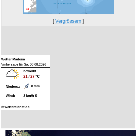
[
Vergrössern
]
Wetter Madeira
Vorhersage für Sa, 08.08.2026
bewölkt
21
/
27
°C
0 mm
Nieders.:
Wind:
3 km/h S
© wetterdienst.de