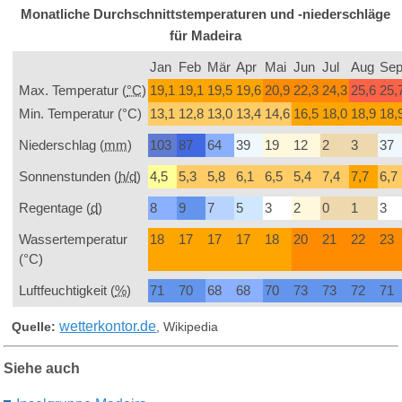
Monatliche Durchschnittstemperaturen und -niederschläge
für Madeira
Jan
Feb
Mär
Apr
Mai
Jun
Jul
Aug
Se
Max. Temperatur (
°C
)
19,1
19,1
19,5
19,6
20,9
22,3
24,3
25,6
25,
Min. Temperatur (°C)
13,1
12,8
13,0
13,4
14,6
16,5
18,0
18,9
18,
Niederschlag (
mm
)
103
87
64
39
19
12
2
3
37
Sonnenstunden (
h/d
)
4,5
5,3
5,8
6,1
6,5
5,4
7,4
7,7
6,7
Regentage (
d
)
8
9
7
5
3
2
0
1
3
Wassertemperatur
18
17
17
17
18
20
21
22
23
(°C)
Luftfeuchtigkeit (
%
)
71
70
68
68
70
73
73
72
71
wetterkontor.de
Quelle:
, Wikipedia
Siehe auch