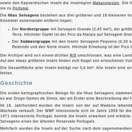
sowie den Kapverdischen Inseln die Inselregion
Makaronesien
. Die 
sie zu
Portugal
.
Die
Ilhas Selvagens
bestehen aus drei größeren und 18 kleineren Ins
Kilometer voneinander entfernt liegen:
Der
Nordostgruppe
mit
Selvagem Grande
(2,45 km²), der größt
Terra
. Höchster Gipfel ist der Pico da Atalaia auf Selvagem Gra
Der
Südwestgruppe
mit den Inseln
Selvagem Pequena
(0,30 
Redondo
und den
Norte Inseln
. Höchste Erhebung ist der Pico
Der Archipel wird von einem dichten
Riff
umschlossen, was eine Landun
Auf den etwas größeren Inseln finden sich Kegel von erloschenen Vu
Die Gesamtfläche aller Inseln beträgt nur 3,6 km². Alle Inseln sind 
fehlen.
Geschichte
Die ersten kartographischen Belege für die Ilhas Selvagens stamme
es war
Diogo Gomes de Sintra
, der als Erster eine Beschreibung der
Im 16. Jahrhundert wurden die Inseln von der auf Madeira leben
Machado
verkauft. Der WWF interessierte sich im Jahre 1959 für di
1971 intervenierte Portugal, konnte die Inseln erwerben und erklärte
Selvagens eines der ältesten Reservate Portugals.
Mehrfach wurden die Inseln auf der Suche nach dem sagenumwobene