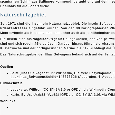
spanischen Schiff, aus Baltimore kommend, geraubt und auf den Ins
Erlaubnis für die Schatzsuche.
Naturschutzgebiet
Seit 1971 sind die Inseln ein Naturschutzgebiet. Die Inseln
Selvage
Pflanzenfresser
eingeführt wurden. Von den 90 kartographierten Pfl
Meeresvögeln als Nistplatz und sind daher auch als „ornithologisches
Die Inseln sind als
Vogelschutzgebiet
ausgewiesen, das von je zwei
sind und sich regelmäßig ablösen. Darüber hinaus führen sie wissens
Küstenwache und der portugiesischen Marine. Seit 1989 obliegt die
Das Naturschutzgebiet der Ilhas Selvagens befand sich auf der Tenta
Quellen
Seite „Ilhas Selvagens“. In: Wikipedia, Die freie Enzyklopädie
title=Ilhas_Selvagens&oldid=143575626
(Abgerufen: 4. August
Bildnachweis
Lagekarte: Willtron [
CC BY-SA 3.0
or
GFDL
],
via Wikimedia Co
Karte: By User:Vzb83 (Vzb83) [
GFDL
or
CC-BY-SA-3.0
],
via Wi
Weblinks