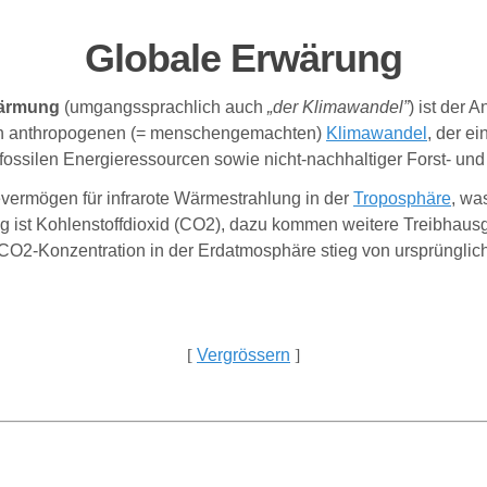
Globale Erwärung
ärmung
(umgangssprachlich auch
„der Klimawandel”
) ist der 
nen anthropogenen (= menschengemachten)
Klimawandel
, der e
 fossilen Energieressourcen sowie nicht-nachhaltiger Forst- und
ermögen für infrarote Wärmestrahlung in der
Troposphäre
, wa
g ist Kohlenstoffdioxid (CO2), dazu kommen weitere Treibhausg
O2-Konzentration in der Erdatmosphäre stieg von ursprünglich 
[
Vergrössern
]