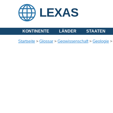
LEXAS
KONTINENTE
LÄNDER
STAATEN
Startseite
>
Glossar
>
Geowissenschaft
>
Geologie
> 