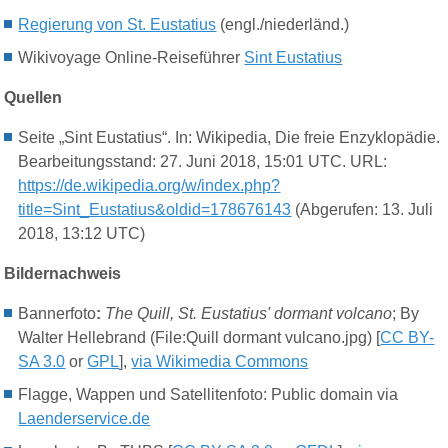
Regierung von St. Eustatius
(engl./niederländ.)
Wikivoyage Online-Reiseführer
Sint Eustatius
Quellen
Seite „Sint Eustatius“. In: Wikipedia, Die freie Enzyklopädie.
Bearbeitungsstand: 27. Juni 2018, 15:01 UTC. URL:
https://de.wikipedia.org/w/index.php?
title=Sint_Eustatius&oldid=178676143
(Abgerufen: 13. Juli
2018, 13:12 UTC)
Bildernachweis
Bannerfoto
:
The Quill, St. Eustatius' dormant volcano
; By
Walter Hellebrand (File:Quill dormant vulcano.jpg) [
CC BY-
SA 3.0
or
GPL
],
via Wikimedia Commons
Flagge, Wappen und Satellitenfoto: Public domain via
Laenderservice.de