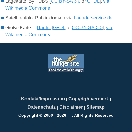
Lagekarte: By TUBS [
CC BY-SA 3.0
or
GFDL
],
via
Wikimedia Commons
Satellitenfoto: Public domain via
Laenderservice.de
Große Karte: I,
Hanhil
[
GFDL
or
CC-BY-SA-3.0
],
via
Wikimedia Commons
Kontakt/Impressum
Copyrightvermerk
|
|
Datenschutz
Disclaimer
Sitemap
|
|
Copyright © 2000 - 2026 ---. All Rights Reserved