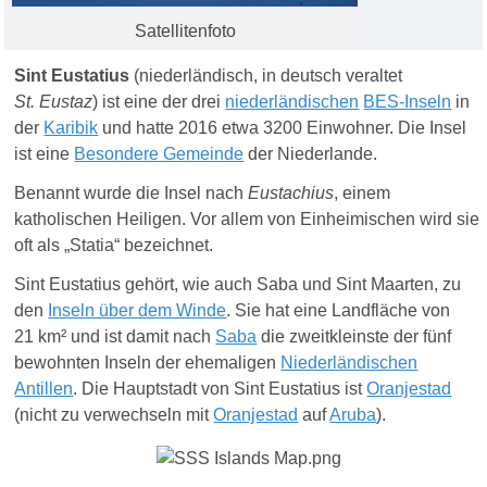
Satellitenfoto
Sint Eustatius
(
niederländisch
, in
deutsch
veraltet
St. Eustaz
) ist eine der drei
niederländischen
BES-Inseln
in
der
Karibik
und hatte 2016 etwa 3200 Einwohner. Die Insel
ist eine
Besondere Gemeinde
der Niederlande.
Benannt wurde die Insel nach
Eustachius
, einem
katholischen Heiligen. Vor allem von Einheimischen wird sie
oft als „Statia“ bezeichnet.
Sint Eustatius gehört, wie auch Saba und Sint Maarten, zu
den
Inseln über dem Winde
. Sie hat eine Landfläche von
21 km² und ist damit nach
Saba
die zweitkleinste der fünf
bewohnten Inseln der ehemaligen
Niederländischen
Antillen
. Die Hauptstadt von Sint Eustatius ist
Oranjestad
(nicht zu verwechseln mit
Oranjestad
auf
Aruba
).