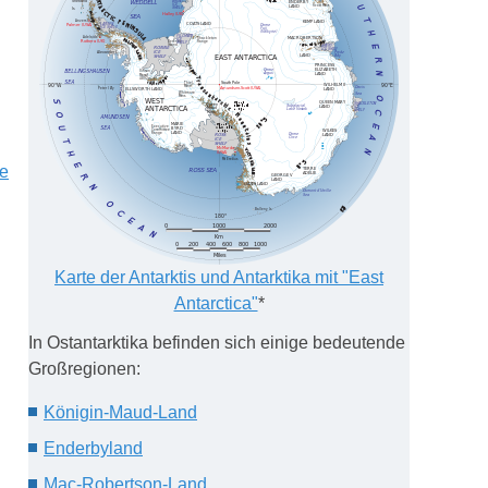
e
Karte der Antarktis und Antarktika mit "East
Antarctica"
*
In Ostantarktika befinden sich einige bedeutende
Großregionen:
Königin-Maud-Land
Enderbyland
Mac-Robertson-Land