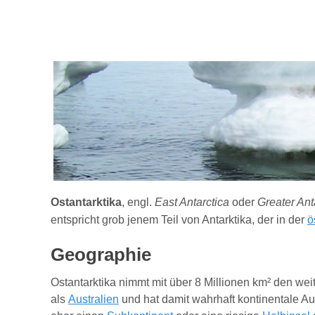
Ostantarktika
, engl.
East Antarctica
oder
Greater Ant
entspricht grob jenem Teil von Antarktika, der in der
ö
Geographie
O
stantarktika nimmt mit über 8 Millionen km² den wei
als
Australien
und hat damit wahrhaft kontinentale A