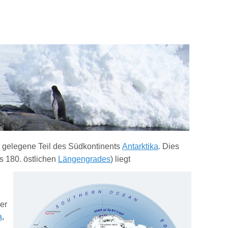
gelegene Teil des Südkontinents
Antarktika
. Dies
s 180. östlichen
Längengrades
) liegt
ßer
a
,