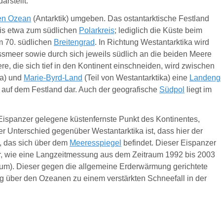
arstellt.
en Ozean
(Antarktik) umgeben. Das ostantarktische Festland
bis etwa zum südlichen
Polarkreis
; lediglich die Küste beim
im 70. südlichen
Breitengrad
. In Richtung Westantarktika wird
ssmeer sowie durch sich jeweils südlich an die beiden Meere
e, die sich tief in den Kontinent einschneiden, wird zwischen
ka) und
Marie-Byrd-Land
(Teil von Westantarktika) eine
Landeng
is auf dem Festland dar. Auch der geografische
Südpol
liegt im
Eispanzer gelegene küstenfernste Punkt des Kontinentes,
nter Unterschied gegenüber Westantarktika ist, dass hier der
, das sich über dem
Meeresspiegel
befindet. Dieser Eispanzer
r, wie eine Langzeitmessung aus dem Zeitraum 1992 bis 2003
um). Dieser gegen die allgemeine Erderwärmung gerichtete
ung über den Ozeanen zu einem verstärkten Schneefall in der