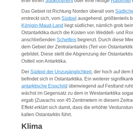
eher einen
Subkontinent
oder eine riesige
Halbinsel
d
Das Gebiet ist Richtung Norden überall vom
Südlich
erstreckt sich, vom
Südpol
ausgehend, größtenteils 
Königin-Maud-Land
liegt südlicher, nämlich grob be
Ostantarktika durch die Küsten von Weddell- und Ro
anschließenden
Schelfeis
begrenzt. Durch diese Meer
dem Gebiet der Zentralantarktis (Teil von Ostantarkti
gebildet. Diese stellt die Abgrenzung der Ostantarkt
Ostteil von Antarktika.
Der
Südpol der Unzugänglichkeit
, der hoch auf dem 
befindet sich in Ostantarktika. Ein weiterer signifika
antarktische Eisschild
überwiegend auf Festland ruht
wächst im Gegensatz zu dem in Westantarktika soga
ergab (Zuwachs von 45 Zentimetern in diesem Zeitra
Effekt erklärt sich damit, dass die erhöhte Verdunst
kalten Ostantarktis führt.
Klima