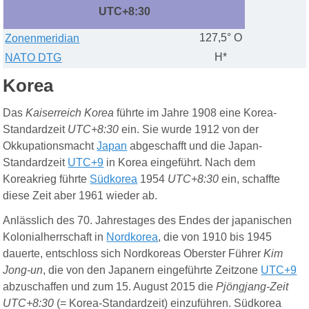
UTC+8:30
127,5° O
Zonenmeridian
H*
NATO DTG
Korea
Das
Kaiserreich Korea
führte im Jahre 1908 eine Korea-
Standardzeit
UTC+8:30
ein.
Sie wurde 1912 von der
Okkupationsmacht
Japan
abgeschafft und die Japan-
Standardzeit
UTC+9
in Korea eingeführt. Nach dem
Koreakrieg führte
Südkorea
1954
UTC+8:30
ein, schaffte
diese Zeit aber 1961 wieder ab.
Anlässlich des 70. Jahrestages des Endes der japanischen
Kolonialherrschaft in
Nordkorea
, die von 1910 bis 1945
dauerte, entschloss sich Nordkoreas Oberster Führer
Kim
Jong-un
, die von den Japanern eingeführte Zeitzone
UTC+9
abzuschaffen und zum 15. August 2015 die
Pjöngjang-Zeit
UTC+8:30
(= Korea-Standardzeit) einzuführen. Südkorea