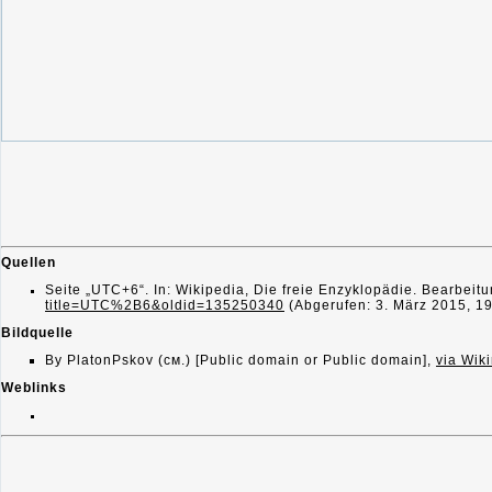
Quellen
Seite „UTC+6“. In: Wikipedia, Die freie Enzyklopädie. Bearbei
title=UTC%2B6&oldid=135250340
(Abgerufen: 3. März 2015, 1
Bildquelle
By PlatonPskov (см.) [Public domain or Public domain],
via Wi
Weblinks