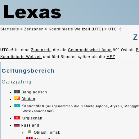
Startseite
>
Zeitzonen
>
Koordinierte Weltzeit (UTC)
>
UTC+6
Z
UTC+6
ist eine
Zonenzeit
, die die
Geographische Länge
90° Ost als
B
Koordinierte Weltzeit
und fünf Stunden
später
als die
MEZ
.
Geltungsbereich
Ganzjährig
Bangladesch
Bhutan
Kasachstan
(ausgenommen die Gebiete Aqtöbe, Atyrau, Manggh
)
Westkasachstan
Kirgisistan
Russland
Oblast Tomsk