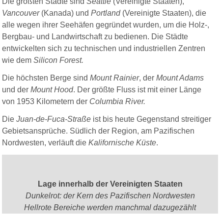
Die größten Städte sind
Seattle
(Vereinigte Staaten),
Vancouver
(Kanada) und
Portland
(Vereinigte Staaten), die
alle wegen ihrer Seehäfen gegründet wurden, um die Holz-,
Bergbau- und Landwirtschaft zu bedienen. Die Städte
entwickelten sich zu technischen und industriellen Zentren
wie dem
Silicon Forest.
Die höchsten Berge sind
Mount Rainier
, der
Mount Adams
und der
Mount Hood
. Der größte Fluss ist mit einer Länge
von 1953 Kilometern der
Columbia River.
Die
Juan-de-Fuca-Straße
ist bis heute Gegenstand streitiger
Gebietsansprüche.
Südlich der Region, am Pazifischen
Nordwesten, verläuft die
Kalifornische Küste
.
Lage innerhalb der Vereinigten Staaten
Dunkelrot: der Kern des Pazifischen Nordwesten
Hellrote Bereiche werden manchmal dazugezählt