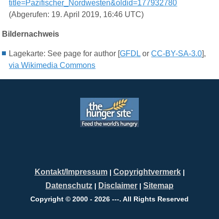
title=Pazifischer_Nordwesten&oldid=177932780
(Abgerufen: 19. April 2019, 16:46 UTC)
Bildernachweis
Lagekarte:
See page for author [
GFDL
or
CC-BY-SA-3.0
],
via Wikimedia Commons
Kontakt/Impressum
Copyrightvermerk
|
|
Datenschutz
Disclaimer
Sitemap
|
|
Copyright © 2000 - 2026 ---. All Rights Reserved