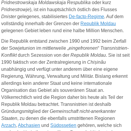
Pridnestrowskaja Moldawskaja Respublika
oder kurz
Pridnestrowje
), ist ein hauptsächlich östlich des Flusses
Dnister
gelegenes, stabilisiertes
De-facto-Regime
. Auf dem
vollständig innerhalb der Grenzen der
Republik Moldau
gelegenen Gebiet leben rund eine halbe Million Menschen.
Die Republik entstand zwischen 1990 und 1992 beim Zerfall
der Sowjetunion im mittlerweile „
eingefrorenen
“
Transnistrien-
Konflikt
durch Sezession von der
Republik Moldau
. Sie ist seit
1990 faktisch von der Zentralregierung in
Chișinău
unabhängig und verfügt unter anderem über eine eigene
Regierung, Währung, Verwaltung und Militär. Bislang erkennt
allerdings kein anderer Staat und keine internationale
Organisation das Gebiet als
souveränen
Staat an.
Völkerrecht
lich
wird die Region daher bis heute als Teil der
Republik Moldau betrachtet. Transnistrien ist deshalb
Gründungsmitglied der
Gemeinschaft nicht-anerkannter
Staaten
, zu denen die ebenfalls umstrittenen Regionen
Arzach
,
Abchasien
und
Südossetien
gehören, welche sich