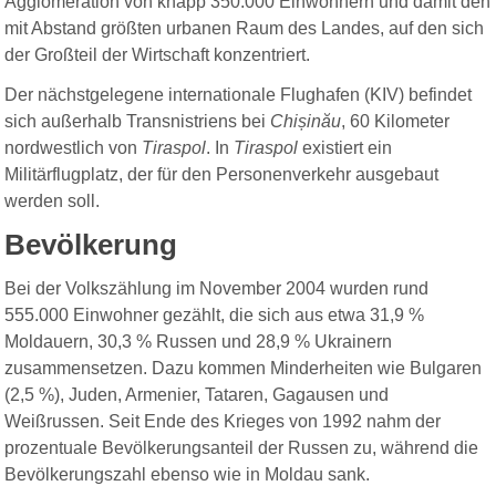
Agglomeration von knapp 350.000 Einwohnern und damit den
mit Abstand größten urbanen Raum des Landes, auf den sich
der Großteil der Wirtschaft konzentriert.
Der nächstgelegene internationale Flughafen (
KIV
) befindet
sich außerhalb Transnistriens bei
Chișinău
, 60 Kilometer
nordwestlich von
Tiraspol
. In
Tiraspol
existiert ein
Militärflugplatz, der für den Personenverkehr ausgebaut
werden soll.
Bevölkerung
Bei der Volkszählung im November 2004 wurden rund
555.000 Einwohner gezählt, die sich aus etwa 31,9 %
Moldauern, 30,3 % Russen und 28,9 % Ukrainern
zusammensetzen. Dazu kommen Minderheiten wie Bulgaren
(2,5 %), Juden, Armenier, Tataren, Gagausen und
Weißrussen. Seit Ende des Krieges von 1992 nahm der
prozentuale Bevölkerungsanteil der Russen zu, während die
Bevölkerungszahl ebenso wie in Moldau sank.