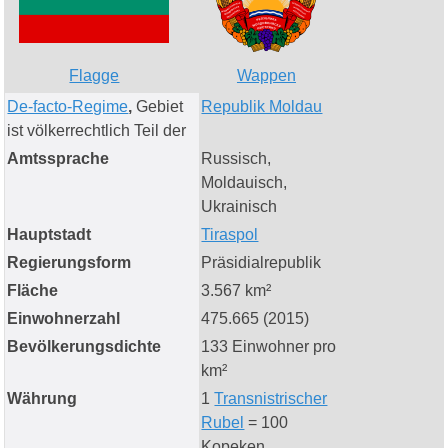
Flagge
Wappen
De‑facto‑Regime
,
Gebiet
Republik Moldau
ist völkerrechtlich Teil der
Amtssprache
Russisch,
Moldauisch,
Ukrainisch
Hauptstadt
Tiraspol
Regierungsform
Präsidialrepublik
Fläche
3.567 km²
Einwohnerzahl
475.665 (2015)
Bevölkerungsdichte
133 Einwohner pro
km²
Währung
1
Transnistrischer
Rubel
= 100
Kopeken