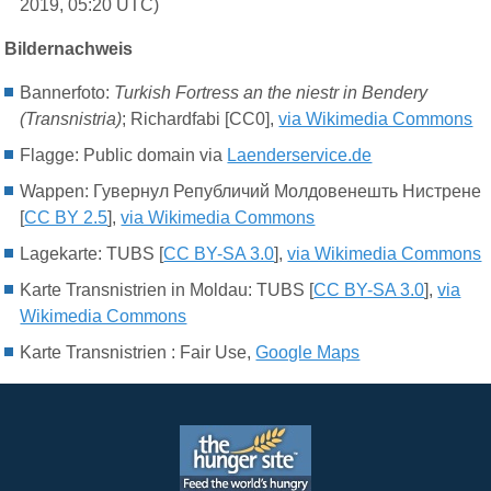
2019, 05:20 UTC)
Bildernachweis
Bannerfoto:
Turkish Fortress an the niestr in Bendery
(Transnistria)
; Richardfabi [CC0],
via Wikimedia Commons
Flagge: Public domain via
Laenderservice.de
Wappen: Гувернул Републичий Молдовенешть Нистрене
[
CC BY 2.5
],
via Wikimedia Commons
Lagekarte: TUBS [
CC BY-SA 3.0
],
via Wikimedia Commons
Karte Transnistrien in Moldau: TUBS [
CC BY-SA 3.0
],
via
Wikimedia Commons
Karte Transnistrien : Fair Use,
Google Maps