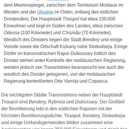
dem Meeresspiegel, zwischen dem Territorium Moldaus im
Westen und der
Ukraine
im Osten, entlang des östlichen
Dnisterufers. Die Hauptstadt
Tiraspol
hat etwa 150.000
Einwohner und liegt im Süden des Landes, etwa zwischen
Odessa
(100 Kilometer) und
Chișinău
(70 Kilometer).
Westlich des Dnisters liegen die Stadt
Bendery
und einige
Vororte sowie die Ortschaft Kizkany nahe Slobodseja. Einige
Dörfer im transnistrischen Rajon Dubossary östlich des
Dnister stehen unter Kontrolle der moldauischen Regierung,
werden jedoch von Transnistrien beansprucht wie auch die
westlich des Dnister gelegenen, von der moldauischen
Regierung kontrollierten Orte Varnița und Copanca.
Die wichtigsten Städte Transnistriens neben der Hauptstadt
Tiraspol
sind
Bendery, Rybniza
und
Dubossary
. Der Großteil
der Bevölkerung lebt in den südlichen Rajonen mit der
höchsten Bevölkerungsdichte. Tiraspol, Bendery, Slobodseja
und einige Umlandsgemeinden bilden zusammen eine