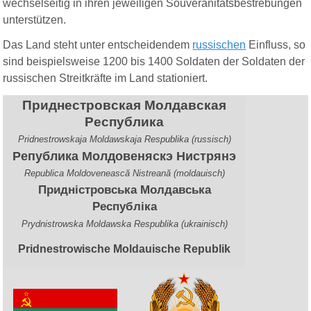
wechselseitig in ihren jeweiligen Souveränitätsbestrebungen
unterstützen.
Das Land steht unter entscheidendem
russischen
Einfluss, so
sind beispielsweise 1200 bis 1400
Soldaten
der Soldaten der
russischen Streitkräfte im Land stationiert.
Приднестровская Молдавская
Республика
Pridnestrowskaja Moldawskaja Respublika
(russisch)
Република Молдовеняскэ Нистрянэ
Republica Moldovenească Nistreană
(moldauisch)
Придністровська Молдавська
Республіка
Prydnistrowska Moldawska Respublika
(ukrainisch)
Pridnestrowische Moldauische Republik