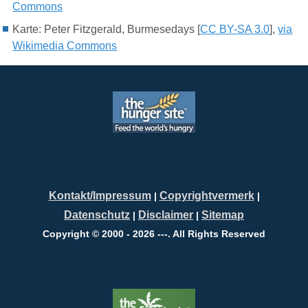
Commons
Karte: Peter Fitzgerald, Burmesedays [
CC BY-SA 3.0
],
via
Wikimedia Commons
Kontakt/Impressum
Copyrightvermerk
|
|
Datenschutz
Disclaimer
Sitemap
|
|
Copyright © 2000 - 2026 ---. All Rights Reserved