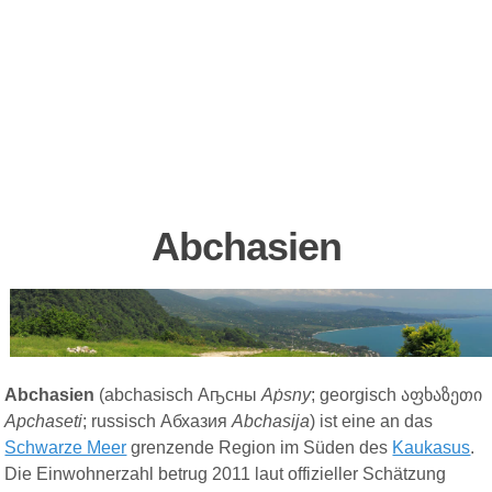
Abchasien
Abchasien
(
abchasisch
Аҧсны
Aṗsny
;
georgisch
აფხაზეთი
Apchaseti
;
russisch
Абхазия
Abchasija
) ist eine an das
Schwarze Meer
grenzende Region im Süden des
Kaukasus
.
Die Einwohnerzahl betrug 2011 laut offizieller Schätzung