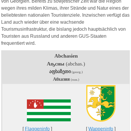
von Georgien. Bereits zu sowjetischer Zeit war die Region
wegen ihres milden Klimas, ihrer Strände und Natur eines der
beliebtesten nationalen Touristen
ziele
. Inzwischen verfügt das
Land auch wieder über eine wachsende
Tourismusinfrastruktur, die bislang jedoch hauptsächlich von
Touristen aus Russland und anderen GUS-Staaten
frequentiert wird.
Abchasien
Аҧсны
(abchas.)
აფხაზეთი
(georg.)
Абхазия
(russ.)
[
Flaggeninfo
]
[
Wappeninfo
]