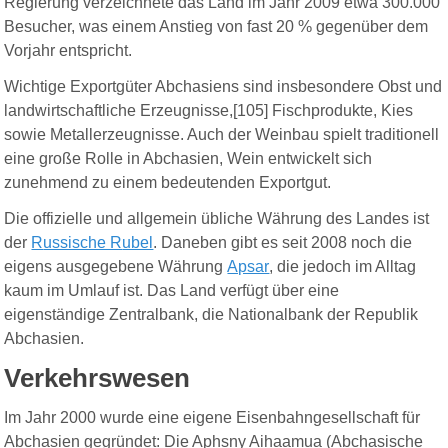
Regierung verzeichnete das Land im Jahr 2009 etwa 300.000
Besucher, was einem Anstieg von fast 20 % gegenüber dem
Vorjahr entspricht.
Wichtige Exportgüter Abchasiens sind insbesondere Obst und
landwirtschaftliche Erzeugnisse,[105] Fischprodukte, Kies
sowie Metallerzeugnisse. Auch der Weinbau spielt traditionell
eine große Rolle in Abchasien, Wein entwickelt sich
zunehmend zu einem bedeutenden Exportgut.
D
ie offizielle und allgemein übliche Währung des Landes ist
der
R
ussische R
ubel
. Daneben gibt es seit 2008 noch die
eigens ausgegebene Währung
Apsar
, die jedoch im Alltag
kaum im Umlauf ist. Das Land verfügt über eine
eigenständige Zentralbank, die Nationalbank der Republik
Abchasien.
Verkehr
swesen
Im Jahr 2000 wurde eine eigene Eisenbahngesellschaft für
Abchasien gegründet: Die Aphsny Aihaamua (Abchasische