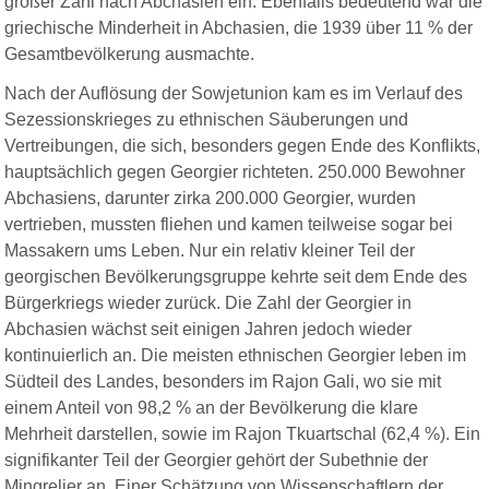
großer Zahl nach Abchasien ein. Ebenfalls bedeutend war die
griechische Minderheit in Abchasien, die 1939 über 11 % der
Gesamtbevölkerung ausmachte.
Nach der Auflösung der Sowjetunion kam es im Verlauf des
Sezessionskrieges zu ethnischen Säuberungen und
Vertreibungen, die sich, besonders gegen Ende des Konflikts,
hauptsächlich gegen Georgier richteten. 250.000 Bewohner
Abchasiens, darunter zirka 200.000 Georgier, wurden
vertrieben, mussten fliehen und kamen teilweise sogar bei
Massakern ums Leben. Nur ein relativ kleiner Teil der
georgischen Bevölkerungsgruppe kehrte seit dem Ende des
Bürgerkriegs wieder zurück. Die Zahl der Georgier in
Abchasien wächst seit einigen Jahren jedoch wieder
kontinuierlich an. Die meisten ethnischen Georgier leben im
Südteil des Landes, besonders im Rajon Gali, wo sie mit
einem Anteil von 98,2 % an der Bevölkerung die klare
Mehrheit darstellen, sowie im Rajon Tkuartschal (62,4 %). Ein
signifikanter Teil der Georgier gehört der Subethnie der
Mingrelier an. Einer Schätzung von Wissenschaftlern der