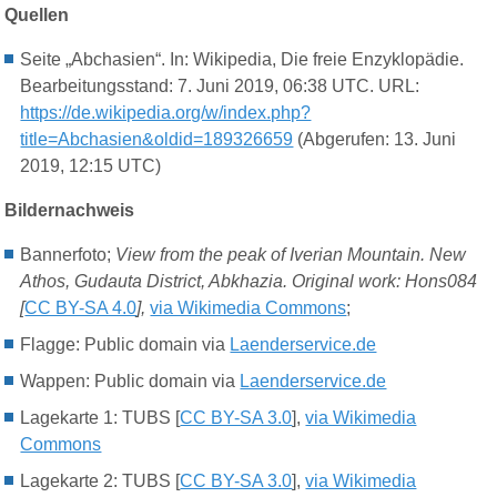
Quellen
Seite „Abchasien“. In: Wikipedia, Die freie Enzyklopädie.
Bearbeitungsstand: 7. Juni 2019, 06:38 UTC. URL:
https://de.wikipedia.org/w/index.php?
title=Abchasien&oldid=189326659
(Abgerufen: 13. Juni
2019, 12:15 UTC)
Bildernachweis
Bannerfoto;
View from the peak of Iverian Mountain. New
Athos, Gudauta District, Abkhazia. Original work: Hons084
[
CC BY-SA 4.0
],
via Wikimedia Commons
;
Flagge: Public domain via
Laenderservice.de
Wappen: Public domain via
Laenderservice.de
Lagekarte 1: TUBS [
CC BY-SA 3.0
],
via Wikimedia
Commons
Lagekarte 2: TUBS [
CC BY-SA 3.0
],
via Wikimedia