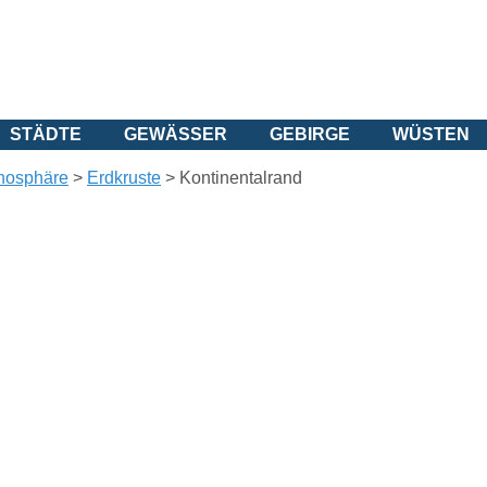
STÄDTE
GEWÄSSER
GEBIRGE
WÜSTEN
thosphäre
>
Erdkruste
>
Kontinentalrand