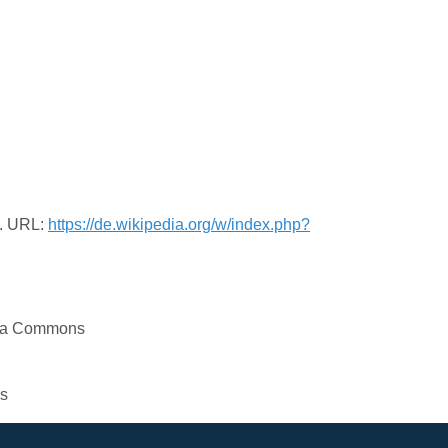
C. URL:
https://de.wikipedia.org/w/index.php?
dia Commons
s