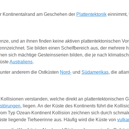
der Kontinentalrand am Geschehen der
Plattentektonik
einnimmt, 
enze, und an ihnen finden keine aktiven plattentektonischen Vor
zeichnet. Sie bilden einen Schelfbereich aus, der mehrere hu
nen sich mächtige Gesteinsserien bilden, die je nach klimatis
küste
Australiens
.
d unter anderem die Ostküsten
Nord-
und
Südamerikas
, die atla
 Kollisionen verstanden, welche direkt an plattentektonischen
störungen
, liegen. An der Küste des Kontinents führt die Kolli
 vom Typ Ozean-Kontinent Kollision zeichnen sich durch schmale
üste liegende Tiefseerinne aus. Häufig wird die Küste von
vulka