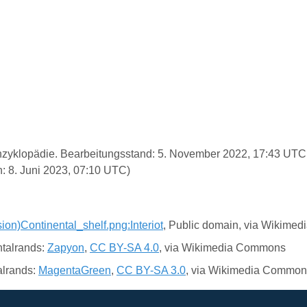
e Enzyklopädie. Bearbeitungsstand: 5. November 2022, 17:43 UT
: 8. Juni 2023, 07:10 UTC)
sion)Continental_shelf.png:Interiot
, Public domain, via Wikime
ntalrands:
Zapyon
,
CC BY-SA 4.0
, via Wikimedia Commons
alrands:
MagentaGreen
,
CC BY-SA 3.0
, via Wikimedia Common