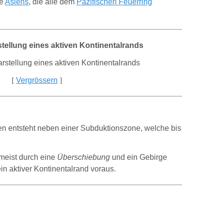
te
Asiens
, die alle dem
Pazifischen Feuerring
ellung eines aktiven Kontinentalrands
[
Vergrössern
]
en entsteht neben einer Subduktionszone, welche bis
 meist durch eine
Überschiebung
und ein Gebirge
 ein aktiver Kontinentalrand voraus.