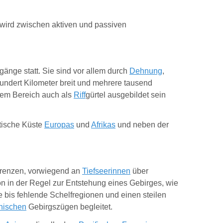
wird zwischen aktiven und passiven
gänge statt. Sie sind vor allem durch
Dehnung
,
ndert Kilometer breit und mehrere tausend
chem Bereich auch als
Riff
gürtel ausgebildet sein
ntische Küste
Europas
und
Afrikas
und neben der
 Grenzen, vorwiegend an
Tiefseerinnen
über
sion in der Regel zur Entstehung eines Gebirges, wie
 bis fehlende Schelfregionen und einen steilen
nischen
Gebirgszügen begleitet.