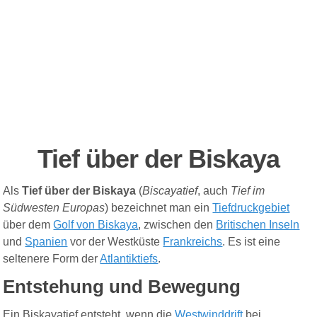
Tief über der Biskaya
Als
Tief über der Biskaya
(
Biscayatief
, auch
Tief im
Südwesten Europas
) bezeichnet man ein
Tiefdruckgebiet
über dem
Golf von Biskaya
, zwischen den
Britischen Inseln
und
Spanien
vor der
Westküste
Frankreichs
. Es ist eine
seltenere Form der
Atlantiktiefs
.
Entstehung und Bewegung
Ein Biskayatief entsteht, wenn die
Westwinddrift
bei