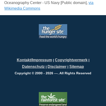
Oceanography Center - US Navy [Public domain],
via
Wikimedia Commons
Kontakt/Impressum
Copyrightvermerk
|
|
Datenschutz
Disclaimer
Sitemap
|
|
Copyright © 2000 - 2026 ---. All Rights Reserved