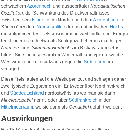
schwachem
Azorenhoch
und ausgeprägter
Nordatlantischen
Oszillation
, der Schwankung des Druckverhältnisses
zwischen dem
Islandtief
im Norden und dem
Azorenhoch
im
Süden über dem
Nordatlantik
.
oder nordatlantischen
Hochs
die ankommenden Tiefs ausnehmend weit südlich auf Europa
lenkt, oder es sich etwa als Schleppwirbel eines mächtigen
Nordsee
- oder
Skandinavienhochs
im Biskayaraum selbst
bildet. Sie sind insgesamt im Winterhalbjahr typisch, wo die
Westwindzone sich südwärts gegen die
Subtropen
hin
verlagert.
Diese Tiefs laufen auf die Westalpen zu, und schlagen daher
zwei typische Zugbahnen ein: Entweder über Nordfrankreich
und
Süddeutschland
nordostwärts, ab wo man sie dann
Mitteleuropatief
nennt, oder über
Südfrankreich
in den
Mittelmeerraum
, wo sie dann als
Genuatief
geführt werden.
Auswirkungen
Ein Tief über der Biskaya sorgt für eine südwestliche