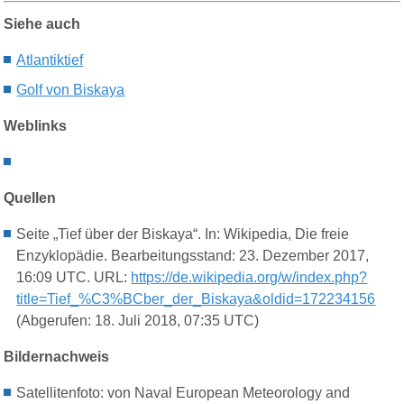
Siehe auch
Atlantiktief
Golf von Biskaya
Weblinks
Quellen
Seite „Tief über der Biskaya“. In: Wikipedia, Die freie
Enzyklopädie. Bearbeitungsstand: 23. Dezember 2017,
16:09 UTC. URL:
https://de.wikipedia.org/w/index.php?
title=Tief_%C3%BCber_der_Biskaya&oldid=172234156
(Abgerufen: 18. Juli 2018, 07:35 UTC)
Bildernachweis
Satellitenfoto:
von Naval European Meteorology and