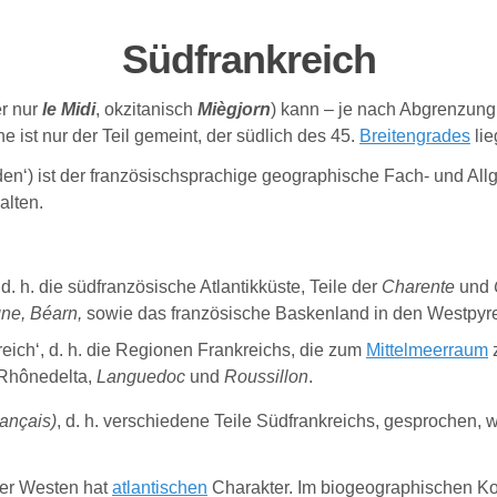
Südfrankreich
r nur
le Midi
,
okzitanisch
Miègjorn
) kann – je nach Abgrenzung
 ist nur der Teil gemeint, der südlich des 45.
Breitengrades
lie
den‘) ist der französischsprachige geographische Fach- und All
alten.
d. h. die südfranzösische Atlantikküste, Teile der
Charente
und
ne, Béarn,
sowie das französische Baskenland in den Westpy
eich‘, d. h. die Regionen Frankreichs, die zum
Mittelmeerraum
z
 Rhônedelta,
Languedoc
und
Roussillon
.
rançais)
, d. h. verschiedene Teile Südfrankreichs, gesprochen,
der Westen hat
atlantischen
Charakter. Im biogeographischen Ko