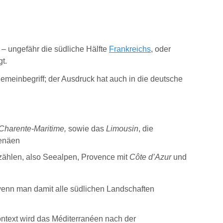
 – ungefähr die südliche Hälfte
Frankreichs
, oder
gt.
gemeinbegriff; der Ausdruck hat auch in die deutsche
Charente-Maritime,
sowie das
Limousin
, die
renäen
ählen, also Seealpen, Provence mit
Côte d’Azur
und
 wenn man damit alle südlichen Landschaften
ntext wird das Méditerranéen nach der