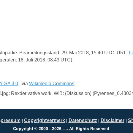
zyklopädie. Bearbeitungsstand: 29. Mai 2018, 15:40 UTC. URL:
h
erufen: 18. Juli 2018, 08:43 UTC)
Y-SA 3.0
], via
Wikimedia Commons
.jpg: Rexderivative work: W!B: (Diskussion) (Pyrenees_0.4303
mpressum
Copyrightvermerk
Datenschutz
Disclaimer
S
|
|
|
|
Copyright © 2000 - 2026 ---. All Rights Reserved