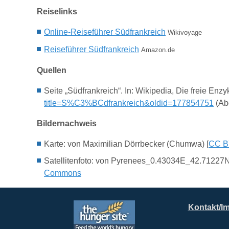
Reiselinks
Online-Reiseführer Südfrankreich
Wikivoyage
Reiseführer Südfrankreich
Amazon.de
Quellen
Seite „Südfrankreich“. In: Wikipedia, Die freie En
title=S%C3%BCdfrankreich&oldid=177854751
(Abg
Bildernachweis
Karte: von Maximilian Dörrbecker (Chumwa) [
CC B
Satellitenfoto: von Pyrenees_0.43034E_42.71227N
Commons
Kontakt/I