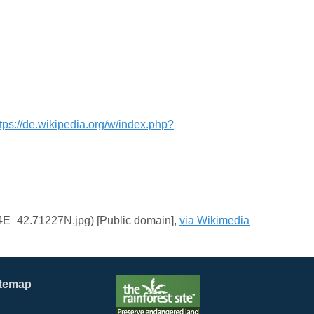
ttps://de.wikipedia.org/w/index.php?
4E_42.71227N.jpg) [Public domain],
via Wikimedia
itemap