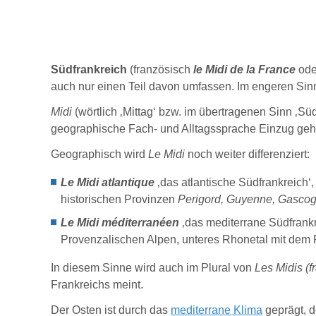
Südfrankreich
(
französisch
le Midi de la France
ode
auch nur einen Teil davon umfassen. Im engeren Sinne
Midi
(wörtlich ‚Mittag‘ bzw. im übertragenen Sinn ‚Sü
geographische Fach- und Alltagssprache Einzug geh
Geographisch wird
Le Midi
noch weiter differenziert:
Le Midi atlantique
‚das atlantische Südfrankreich‘, 
historischen Provinzen
Perigord, Guyenne, Gascog
Le Midi méditerranéen
‚das mediterrane Südfrankr
Provenzalischen Alpen, unteres Rhonetal mit dem
In diesem Sinne wird auch im Plural von
Les Midis (f
Frankreichs meint.
Der Osten ist durch das
mediterrane Klima
geprägt, 