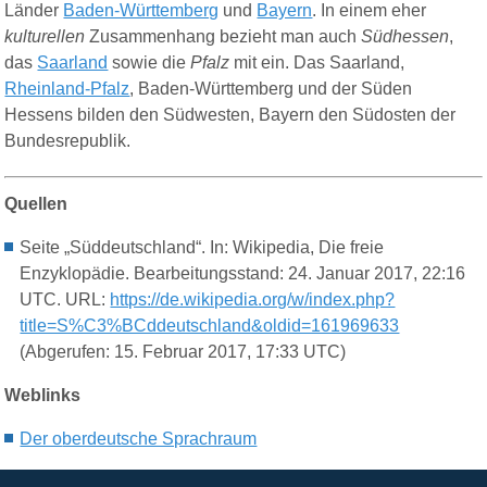
Länder
Baden-Württemberg
und
Bayern
. In einem eher
kulturellen
Zusammenhang bezieht man auch
Südhessen
,
das
Saarland
sowie die
Pfalz
mit ein. Das Saarland,
Rheinland-Pfalz
, Baden-Württemberg und der Süden
Hessens bilden den Südwesten, Bayern den Südosten der
Bundesrepublik.
Quellen
Seite „Süddeutschland“. In: Wikipedia, Die freie
Enzyklopädie. Bearbeitungsstand: 24. Januar 2017, 22:16
UTC. URL:
https://de.wikipedia.org/w/index.php?
title=S%C3%BCddeutschland&oldid=161969633
(Abgerufen: 15. Februar 2017, 17:33 UTC)
Weblinks
Der o
berdeutsche Sprachraum