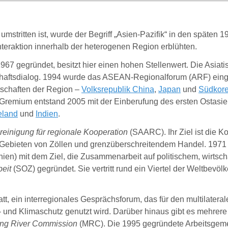
itten ist, wurde der Begriff „Asien-Pazifik“ in den späten 198
nteraktion innerhalb der heterogenen Region erblühten.
67 gegründet, besitzt hier einen hohen Stellenwert. Die Asiat
chaftsdialog. 1994 wurde das ASEAN-Regionalforum (ARF) einger
rtschaften der Region –
Volksrepublik China
,
Japan
und
Südkor
s Gremium entstand 2005 mit der Einberufung des ersten Ostasien
eland
und
Indien
.
reinigung für regionale Kooperation
(SAARC). Ihr Ziel ist die K
 Gebieten von Zöllen und grenzüberschreitendem Handel. 1971
nien) mit dem Ziel, die Zusammenarbeit auf politischem, wirtsch
eit
(SOZ) gegründet. Sie vertritt rund ein Viertel der Weltbevölk
tt, ein interregionales Gesprächsforum, das für den multilater
lt- und Klimaschutz genutzt wird. Darüber hinaus gibt es mehre
ng River Commission
(MRC). Die 1995 gegründete Arbeitsgeme