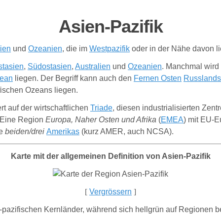
Asien-Pazifik
lien
und
Ozeanien
, die im
Westpazifik
oder in der Nähe davon l
stasien
,
Südostasien
,
Australien
und
Ozeanien
. Manchmal wird
zean
liegen. Der Begriff kann auch den
Fernen Osten
Russlands
ifischen Ozeans liegen.
rt auf der wirtschaftlichen
Triade
, diesen industrialisierten Ze
: Eine Region
Europa, Naher Osten und Afrika
(
EMEA
) mit EU-E
ie
beiden/drei
Amerikas
(kurz AMER, auch NCSA).
Karte mit der allgemeinen Definition von Asien-Pazifik
[
Vergrössern
]
ch-pazifischen Kernländer, während sich hellgrün auf Regionen