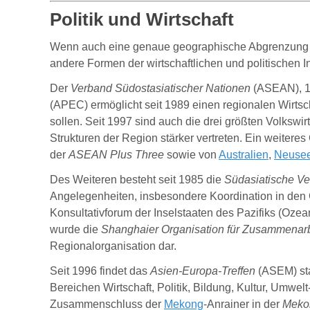
Politik und Wirtschaft
Wenn auch eine genaue geographische Abgrenzung umstr
andere Formen der wirtschaftlichen und politischen I
Der
Verband Südostasiatischer Nationen
(ASEAN), 19
(APEC) ermöglicht seit 1989 einen regionalen Wirts
sollen. Seit 1997 sind auch die drei größten Volkswi
Strukturen der Region stärker vertreten. Ein weitere
der
ASEAN Plus Three
sowie von
Australien
,
Neuse
Des Weiteren besteht seit 1985 die
Südasiatische Ve
Angelegenheiten, insbesondere Koordination in den
Konsultativforum der Inselstaaten des Pazifiks (Ozea
wurde die
Shanghaier Organisation für Zusammenarb
Regionalorganisation dar.
Seit 1996 findet das
Asien-Europa-Treffen
(ASEM) sta
Bereichen Wirtschaft, Politik, Bildung, Kultur, Umwe
Zusammenschluss der
Mekong
-Anrainer in der
Meko