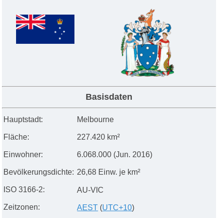
Basisdaten
Hauptstadt:
Melbourne
Fläche:
227.420
km²
Einwohner:
6
.068.000
(Jun. 2016)
Bevölkerungsdichte:
26,68 Einw. je km²
ISO 3166-2:
AU-VIC
Zeitzonen:
AEST
(
UTC+1
0
)