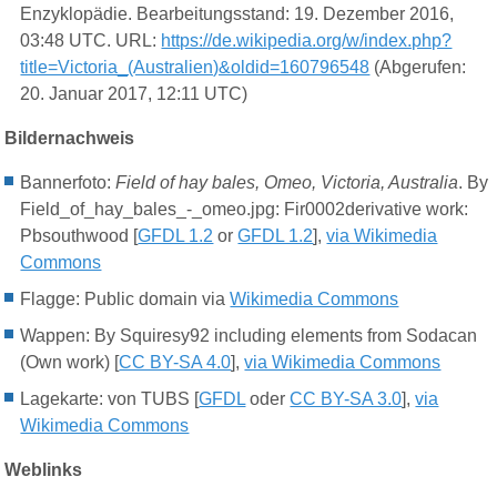
Enzyklopädie. Bearbeitungsstand: 19. Dezember 2016,
03:48 UTC. URL:
https://de.wikipedia.org/w/index.php?
title=Victoria_(Australien)&oldid=160796548
(Abgerufen:
20. Januar 2017, 12:11 UTC)
Bildernachweis
Bannerfoto:
Field of hay bales, Omeo, Victoria, Australia
. By
Field_of_hay_bales_-_omeo.jpg: Fir0002derivative work:
Pbsouthwood [
GFDL 1.2
or
GFDL 1.2
],
via Wikimedia
Commons
Flagge: Public domain via
Wikimedia Commons
Wappen: By Squiresy92 including elements from Sodacan
(Own work) [
CC BY-SA 4.0
],
via Wikimedia Commons
Lagekarte: von TUBS [
GFDL
oder
CC BY-SA 3.0
],
via
Wikimedia Commons
Weblinks