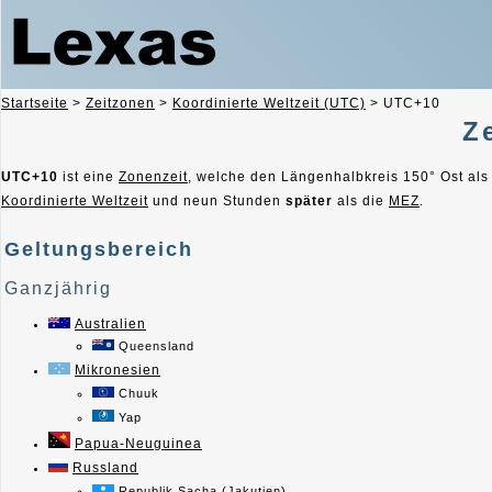
Startseite
>
Zeitzonen
>
Koordinierte Weltzeit (UTC)
>
UTC+10
Z
UTC+10
ist eine
Zonenzeit
, welche den Längenhalbkreis 150° Ost als
Koordinierte Weltzeit
und neun Stunden
später
als die
MEZ
.
Geltungsbereich
Ganzjährig
Australien
Queensland
Mikronesien
Chuuk
Yap
Papua-Neuguinea
Russland
Republik Sacha (Jakutien)