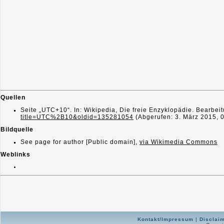
Quellen
Seite „UTC+10“. In: Wikipedia, Die freie Enzyklopädie. Bearbe
title=UTC%2B10&oldid=135281054
(Abgerufen: 3. März 2015, 
Bildquelle
See page for author [Public domain],
via Wikimedia Commons
Weblinks
Kontakt/Impressum
|
Disclai