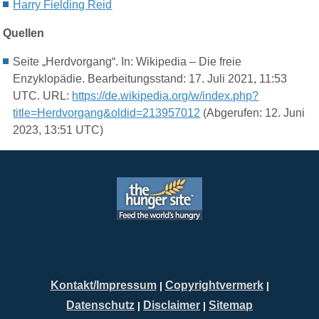
Harry Fielding Reid
Quellen
Seite „Herdvorgang“. In: Wikipedia – Die freie
Enzyklopädie. Bearbeitungsstand: 17. Juli 2021, 11:53
UTC. URL:
https://de.wikipedia.org/w/index.php?
title=Herdvorgang&oldid=213957012
(Abgerufen: 12. Juni
2023, 13:51 UTC)
Kontakt/Impressum
Copyrightvermerk
|
|
Datenschutz
Disclaimer
Sitemap
|
|