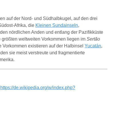
n auf der Nord- und Südhalbkugel, auf den drei
Südost-Afrika, die
Kleinen Sundainseln
,
in den nördlichen Anden und entlang der Pazifikküste
ie größten weltweiten Vorkommen liegen im
Sertão
e Vorkommen existieren auf der Halbinsel
Yucatán
,
en sie meist verstreute und fragmentierte
amerika.
:
https://de.wikipedia.org/w/index.php?