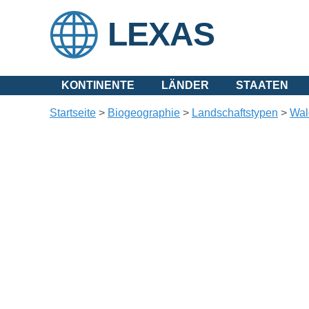
LEXAS
KONTINENTE
LÄNDER
STAATEN
Startseite
>
Biogeographie
>
Landschaftstypen
>
Wal