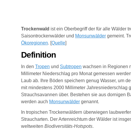
Trockenwald
ist ein Oberbegriff der für alle Wälder
Saisontrockenwälder und
Monsunwälder
gemeint. Tr
Ökoregionen
. [
Quelle
]
Definition
In den
Tropen
und
Subtropen
wachsen in Regionen 
Millimeter Niederschlag pro Monat gemessen werden)
Laub ab. Ihre Böden speichern genug Wasser, um den
mit mindestens 2000 Millimeter Jahresniederschlag 
Strauchsavannen über. Bestehen sie aus dornigen B
werden auch
Monsunwälder
genannt.
In tropischen Trockenwäldern überwiegen laubwerfen
Straucharten. Der Artenreichtum der Wälder ist ins
weltweiten
Biodiversitäts-Hotspots
.