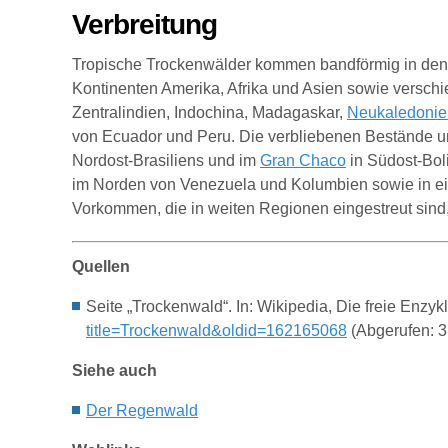
Verbreitung
Tropische Trockenwälder kommen bandförmig in den 
Kontinenten Amerika, Afrika und Asien sowie verschi
Zentralindien, Indochina, Madagaskar,
Neukaledonie
von Ecuador und Peru. Die verbliebenen Bestände u
Nordost-Brasiliens und im
Gran Chaco
in Südost-Bol
im Norden von Venezuela und Kolumbien sowie in eine
Vorkommen, die in weiten Regionen eingestreut sind,
Quellen
Seite „Trockenwald“. In: Wikipedia, Die freie Enz
title=Trockenwald&oldid=162165068
(Abgerufen: 3
Siehe auch
Der R
egenwald