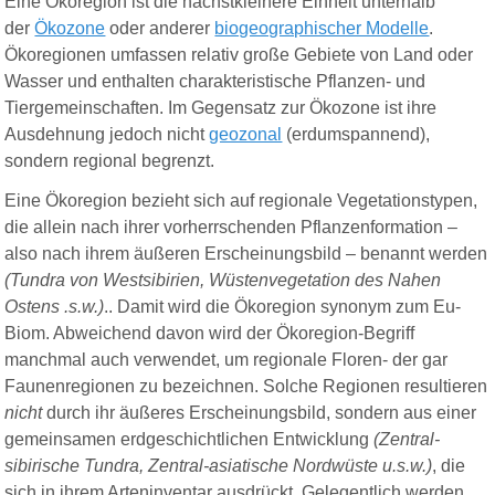
E
ine Ökoregion ist die nächstkleinere Einheit unterhalb
der
Ökozone
oder anderer
biogeographischer Modelle
.
Ökoregionen umfassen relativ große Gebiete von Land oder
Wasser und enthalten charakteristische Pflanzen- und
Tiergemeinschaften. Im Gegensatz zur Ökozone ist ihre
Ausdehnung jedoch nicht
geozonal
(erdumspannend),
sondern regional begrenzt.
Eine Ökoregion bezieht sich auf regionale Vegetationstypen,
die allein nach ihrer vorherrschenden Pflanzenformation –
also nach ihrem äußeren Erscheinungsbild – benannt werden
(Tundra von Westsibirien, Wüstenvegetation des Nahen
Ostens .s.w.)
.. Damit wird die Ökoregion synonym zum Eu-
Biom. Abweichend davon wird der Ökoregion-Begriff
manchmal auch verwendet, um regionale Floren- der gar
Faunenregionen zu bezeichnen. Solche Regionen resultieren
nicht
durch ihr äußeres Erscheinungsbild, sondern aus einer
gemeinsamen erdgeschichtlichen Entwicklung
(
Zentral-
sibirische Tundra, Zentral-asiatische Nordwüste u.s.w.)
, die
sich in ihrem Arteninventar ausdrückt. Gelegentlich werden