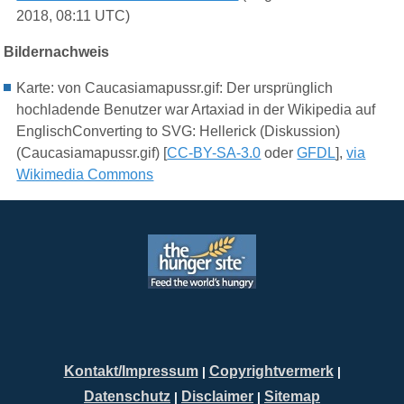
2018, 08:11 UTC)
Bildernachweis
Karte: von Caucasiamapussr.gif: Der ursprünglich
hochladende Benutzer war Artaxiad in der Wikipedia auf
EnglischConverting to SVG: Hellerick (Diskussion)
(Caucasiamapussr.gif) [
CC-BY-SA-3.0
oder
GFDL
],
via
Wikimedia Commons
Kontakt/Impressum
Copyrightvermerk
|
|
Datenschutz
Disclaimer
Sitemap
|
|