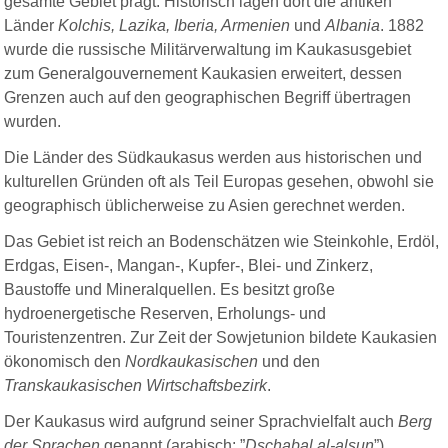
gesamte Gebiet prägt. Historisch lagen dort die antiken
Länder
Kolchis, Lazika, Iberia, Armenien
und
Albania
. 1882
wurde die russische Militärverwaltung im Kaukasusgebiet
zum Generalgouvernement Kaukasien erweitert, dessen
Grenzen auch auf den geographischen Begriff übertragen
wurden.
Die Länder des Südkaukasus werden aus historischen und
kulturellen Gründen oft als Teil Europas gesehen, obwohl sie
geographisch üblicherweise zu Asien gerechnet werden.
Das Gebiet ist reich an Bodenschätzen wie Steinkohle, Erdöl,
Erdgas, Eisen-, Mangan-, Kupfer-, Blei- und Zinkerz,
Baustoffe und Mineralquellen. Es besitzt große
hydroenergetische Reserven, Erholungs- und
Touristenzentren. Zur Zeit der Sowjetunion bildete Kaukasien
ökonomisch den
Nordkaukasischen
und den
Transkaukasischen Wirtschaftsbezirk
.
Der Kaukasus wird aufgrund seiner Sprachvielfalt auch
Berg
der Sprachen
genannt (arabisch: ”
Dschabal al-alsun
”)