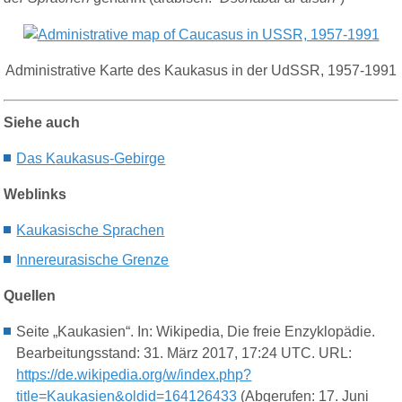
Administrative
Karte des Kaukasus in der UdSSR
, 1957-1991
Siehe auch
Das K
aukasus
-G
ebirge
Weblinks
Kaukasische Sprachen
Innereurasische Grenze
Quellen
Seite „Kaukasien“. In: Wikipedia, Die freie Enzyklopädie.
Bearbeitungsstand: 31. März 2017, 17:24 UTC. URL:
https://de.wikipedia.org/w/index.php?
title=Kaukasien&oldid=164126433
(Abgerufen: 17. Juni