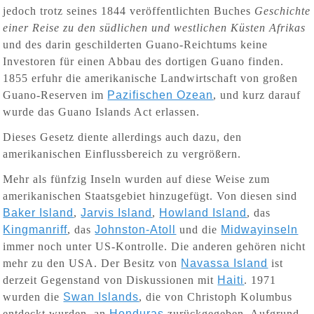
jedoch trotz seines 1844 veröffentlichten Buches
Geschichte
einer Reise zu den südlichen und westlichen Küsten Afrikas
und des darin geschilderten Guano-Reichtums keine
Investoren für einen Abbau des dortigen Guano finden.
1855 erfuhr die amerikanische Landwirtschaft von großen
Guano-Reserven im
Pazifischen Ozean
, und kurz darauf
wurde das Guano Islands Act erlassen.
Dieses Gesetz diente allerdings auch dazu, den
amerikanischen Einflussbereich zu vergrößern.
Mehr als fünfzig Inseln wurden auf diese Weise zum
amerikanischen Staatsgebiet hinzugefügt. Von diesen sind
Baker Island
,
Jarvis Island
,
Howland Island
, das
Kingmanriff
, das
Johnston-Atoll
und die
Midwayinseln
immer noch unter US-Kontrolle. Die anderen gehören nicht
mehr zu den USA. Der Besitz von
Navassa Island
ist
derzeit Gegenstand von Diskussionen mit
Haiti
. 1971
wurden die
Swan Islands
, die von Christoph Kolumbus
entdeckt wurden, an
Honduras
zurückgegeben. Aufgrund