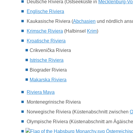
Deutsche Riviera (Ostseeküste in
Mecklenburg-V
Englische Riviera
Kaukasische Riviera
(
Abchasien
und nördlich ans
Krimsche Riviera
(Halbinsel
Krim
)
Kroatische Riviera
Crikvenička Riviera
Istrische Riviera
Biograder Riviera
Makarska Riviera
Riviera Maya
Montenegrinische Riviera
Norwegische Riviera (Küstenabschnitt zwischen
O
Olympische Riviera (Küstenabschnitt am Ägäische
Österreichis