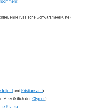
orpommern
)
chließende russische Schwarzmeerküste)
slofjord
und
Kristiansand
)
n Meer östlich des
Olymps
)
che Riviera