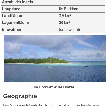
Anzahl der Inseln
11
Hauptinsel
Île Boddam
Landfläche
3,5 km²
Lagunenfläche
36 km²
Einwohner
(unbewohnt)
Île Boddam et Île Diable
Geographie
Die Salomon Islands bestehen aus elf kleinen Inseln, von