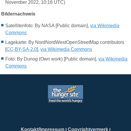
November 2022, 10:16 UTC)
Bildernachweis
Satellitenfoto:
By NASA [Public domain],
via Wikimedia
Commons
Lagekarte:
By NordNordWestOpenStreetMap contributors
[
CC-BY-SA-2.0
],
via Wikimedia Commons
Foto:
By Dunog (Own work) [Public domain],
via Wikimedia
Commons
Kontakt/Impressum
Copyrightvermerk
|
|