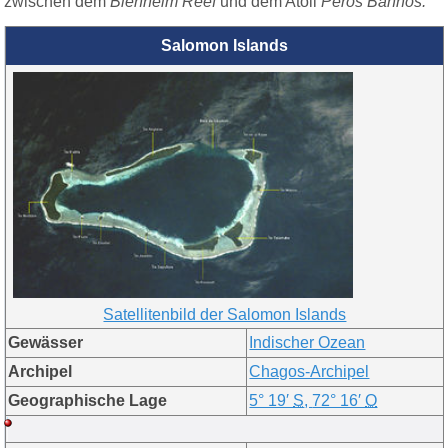
zwischen dem
Blenheim Reef
und dem Atoll
Peros Banhos.
Salomon Islands
Satellitenbild der Salomon Islands
Gewässer
Indischer Ozean
Archipel
Chagos-Archipel
Geographische Lage
5° 19′
S
,
72° 16′
O