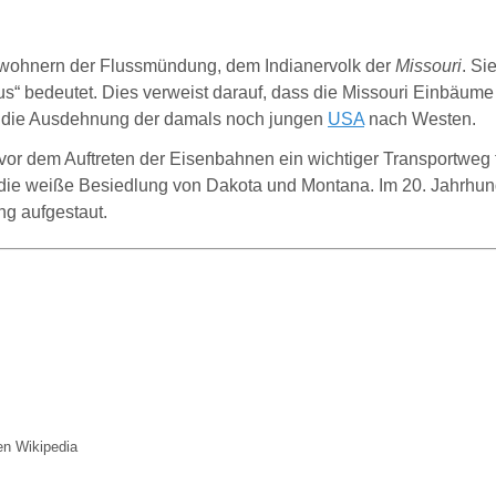
ewohnern der Flussmündung, dem Indianervolk der
Missouri
. Si
s“ bedeutet.
Dies verweist darauf, dass die Missouri
Einbäume
ür die Ausdehnung der damals noch jungen
USA
nach Westen.
vor dem Auftreten der Eisenbahnen ein wichtiger Transportwe
e die weiße Besiedlung von Dakota und Montana. Im 20. Jahrhu
g aufgestaut.
gen Wikipedia