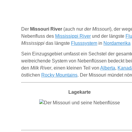
Der
Missouri River
(auch nur
der Missouri
)
, der weg
Nebenfluss des
Mississippi River
und der längste
Fl
Mississippi
das längste
Flusssystem
in
Nordamerika
Sein Einzugsgebiet umfasst ein Sechstel der gesam
weitreichende System von Nebenflüssen bedeckt bei
den
Milk River
, einen kleinen Teil von
Alberta
,
Kanad
östlichen
Rocky Mountains
. Der Missouri mündet nör
Lagekarte