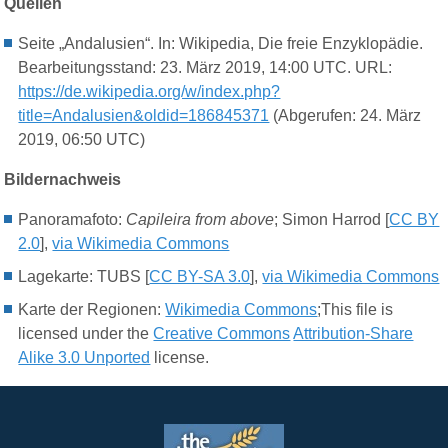
Quellen
Seite „Andalusien“. In: Wikipedia, Die freie Enzyklopädie.
Bearbeitungsstand: 23. März 2019, 14:00 UTC. URL:
https://de.wikipedia.org/w/index.php?
title=Andalusien&oldid=186845371
(Abgerufen: 24. März
2019, 06:50 UTC)
Bildernachweis
Panoramafoto:
Capileira from above
; Simon Harrod [
CC BY
2.0
],
via Wikimedia Commons
Lagekarte: TUBS [
CC BY-SA 3.0
],
via Wikimedia Commons
Karte der Regionen:
Wikimedia Commons
;This file is
licensed under the
Creative Commons
Attribution-Share
Alike 3.0 Unported
license.