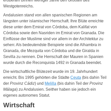
eroberten binnen weniger Jahre den Großteil des
Westgotenreichs.
Andalusien stand von allen spanischen Regionen am
längsten unter islamischer Herrschaft. Ihre Blüte erreichte
diese unter dem Emirat von Córdoba, dem Kalifat von
Córdoba sowie den Nasriden im Emirat von Granada. Die
Einflüsse der Muslime sind vor allem in der Architektur zu
sehen: Als bedeutendste Beispiele sind die Alhambra in
Granada, die Mezquita von Córdoba und die Giralda in
Sevilla zu nennen. Die Herrschaft der Mauren in Spanien
wurde durch die Reconquista 1492 in Granada beendet.
Die wirtschaftliche Blütezeit wurde im 19. Jahrhundert
erreicht
. Bis 1995 gehörten die Städte
Ceuta
(bis dahin Teil
der
Provinz Cádiz
) und
Melilla
(bis dahin Teil der
Provinz
Málaga
) zu Andalusien. Seither haben sie jedoch ein
eigenes autonomes Statut.
Wirtschaft