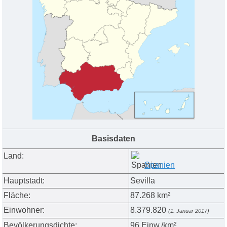
Basisdaten
Land:
Spanien
Hauptstadt:
Sevilla
Fläche:
87.268 km²
Einwohner:
8.379.820
(1. Januar 2017)
Bevölkerungsdichte:
96 Einw./km²