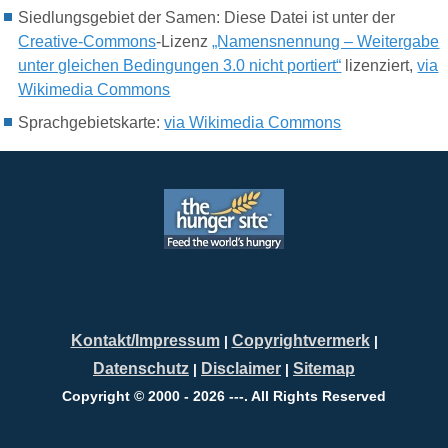
Siedlungsgebiet der Samen
: Diese Datei ist unter der
Creative-Commons
-Lizenz
„Namensnennung – Weitergabe
unter gleichen Bedingungen 3.0 nicht portiert“
lizenziert,
via
Wikimedia Commons
Sprachgebietskarte:
via Wikimedia Commons
Kontakt/Impressum
Copyrightvermerk
|
|
Datenschutz
Disclaimer
Sitemap
|
|
Copyright © 2000 - 2026 ---. All Rights Reserved