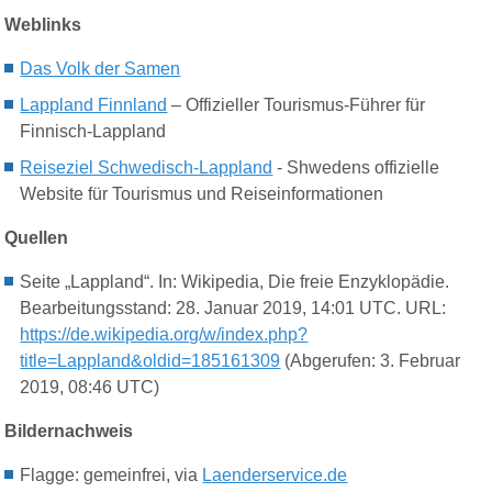
Weblinks
D
a
s Volk der Sa
men
Lappland Finnland
– Offizieller Tourismus-Führer für
Finnisch-Lappland
Reiseziel Schwedisch-Lappland
- Shwedens offizielle
Website für Tourismus und Reiseinformationen
Quellen
Seite „Lappland“. In: Wikipedia, Die freie Enzyklopädie.
Bearbeitungsstand: 28. Januar 2019, 14:01 UTC. URL:
https://de.wikipedia.org/w/index.php?
title=Lappland&oldid=185161309
(Abgerufen: 3. Februar
2019, 08:46 UTC)
Bildernachweis
Flagge: gemeinfrei, via
Laenderservice.de