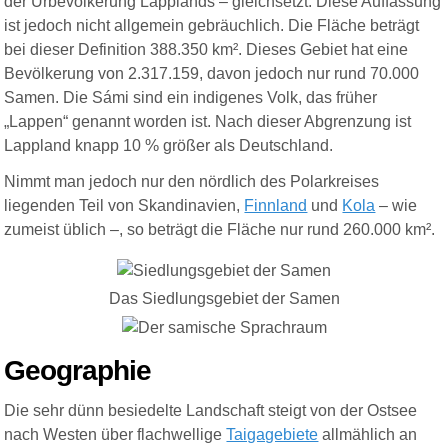
der Urbevölkerung Lapplands – gleichsetzt. Diese Auffassung
ist jedoch nicht allgemein gebräuchlich. Die Fläche beträgt
bei dieser Definition 388.350 km². Dieses Gebiet hat eine
Bevölkerung von 2.317.159, davon jedoch nur rund 70.000
Samen.
Die Sámi sind ein indigenes Volk, das früher
„Lappen“ genannt worden ist.
Nach dieser Abgrenzung ist
Lappland knapp 10 % größer als Deutschland.
Nimmt man jedoch nur den nördlich des Polarkreises
liegenden Teil von Skandinavien,
Finnland
und
Kola
– wie
zumeist üblich –, so beträgt die Fläche nur rund 260.000 km².
Das
Siedlungsgebiet der Samen
Geogra
ph
ie
Die sehr dünn besiedelte Landschaft steigt von der Ostsee
nach Westen über flachwellige
Taigagebiete
allmählich an