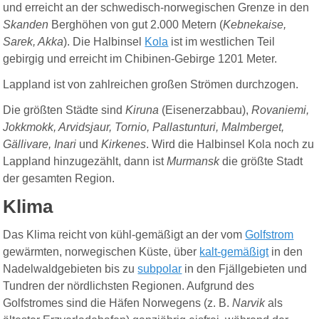
und erreicht an der schwedisch-norwegischen Grenze in den
Skanden
Berghöhen von gut 2.000 Metern (
Kebnekaise,
Sarek, Akka
). Die Halbinsel
Kola
ist im westlichen Teil
gebirgig und erreicht im
Chibinen
-Gebirge 1201 Meter.
Lappland ist von zahlreichen großen Strömen durchzogen.
Die größten Städte sind
Kiruna
(Eisenerzabbau),
Rovaniemi,
Jokkmokk, Arvidsjaur, Tornio, Pallastunturi, Malmberget,
Gällivare, Inari
und
Kirkenes
. Wird die Halbinsel Kola noch zu
Lappland hinzugezählt, dann ist
Murmansk
die größte Stadt
der gesamten Region.
Klima
Das Klima reicht von kühl-gemäßigt an der vom
Golfstrom
gewärmten, norwegischen Küste, über
kalt-gemäßigt
in den
Nadelwaldgebieten bis zu
subpolar
in den Fjällgebieten und
Tundren der nördlichsten Regionen. Aufgrund des
Golfstromes sind die Häfen Norwegens (z. B.
Narvik
als