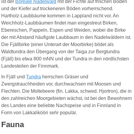
ist der
Boreale Nadelwald
mit der Fichte auf frischen Böden
und der Kiefer auf trockeneren Böden vorherrschend.
Hartholz-Laubbäume kommen in Lappland nicht vor. An
Weichholz-Laubbäumen findet man eingestreut Birken,
Ebereschen, Pappeln, Espen und Weiden, wobei die Birke
der mit Abstand häufigste Laubbaum in den Nadelwäldern ist.
Die Fjällbirke (einer Unterart der Moorbirke) bildet als
Waldtundra den Übergang von der Taiga zur Bergtundra
(Fjäll) bis etwa 800 mNN und der Tundra in den nördlichsten
Landesteilen der Finnmark.
In Fjäll und
Tundra
herrschen Gräser und
Zwergstrauchheiden vor, durchwachsen mit Moosen und
Flechten. Die Moltebeere (fin. Lakka, schwed. Hjortron), die in
den zahlreichen Moorgebieten wächst, ist bei den Bewohnern
des Landes eine beliebte Nachspeise und in Finnland in
Form von Lakkalikööri sehr populär.
Fauna