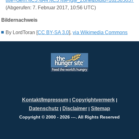
title=Gem%C3%A4%C3%9Figte_Zone&oldid=162365037
(Abgerufen: 7. Februar 2017, 10:56 UTC)
Bildernachweis
By LordToran [
CC BY-SA 3.0
],
via Wikimedia Commons
Kontakt/Impressum
Copyrightvermerk
|
|
Datenschutz
Disclaimer
Sitemap
|
|
Copyright © 2000 - 2026 ---. All Rights Reserved