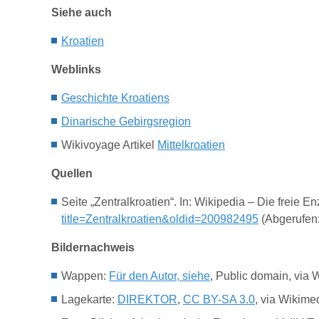
Siehe auch
Kroatien
Weblinks
Geschichte Kroatiens
Dinarische Gebirgsregion
Wikivoyage Artikel
Mittelkroatien
Quellen
Seite „Zentralkroatien“. In: Wikipedia – Die freie
title=Zentralkroatien&oldid=200982495
(Abgerufen:
Bildernachweis
Wappen:
Für den Autor, siehe
, Public domain, vi
Lagekarte:
DIREKTOR
,
CC BY-SA 3.0
, via Wikim