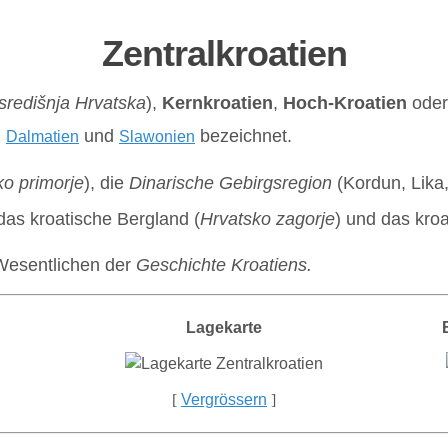
Zentralkroatien
središnja Hrvatska
),
Kernkroatien
,
Hoch-Kroatien
oder
,
und
bezeichnet.
Dalmatien
Slawonien
ko primorje
), die
Dinarische Gebirgsregion
(Kordun, Lika,
 das kroatische Bergland (
Hrvatsko zagorje
) und das kro
 Wesentlichen der
Geschichte Kroatiens.
Lagekarte
[
Vergrössern
]